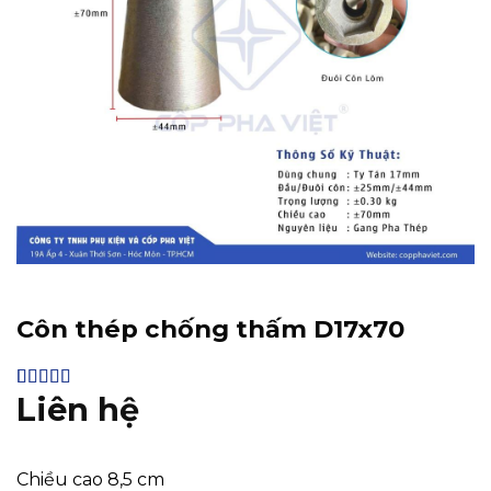
Côn thép chống thấm D17x70
Liên hệ
4.44
16
trên 5
dựa trên
đánh giá
Chiều cao 8,5 cm