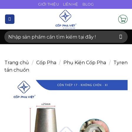
Bỏ
GIỚI THIỆU
LIÊN HỆ
BLOG
qua
nội
dung
Tìm
kiếm:
Trang chủ
/
Cốp Pha
/
Phụ Kiện Cốp Pha
/
Tyren
tán chuồn