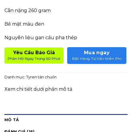
Cân nặng 260 gram
Bề mặt màu đen
Nguyên liệu gan cầu pha thép
Yêu Cầu Báo Giá
Mua ngay
Phản Hồi Ngay Trong 60 Phút
Đặt Hàng Tư Vấn Miễn Phí
Danh mục:
Tyren tán chuồn
Xem chi tiết dưới phần mô tả
MÔ TẢ
ĐÁNH GIÁ (16)