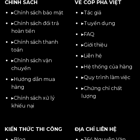
CHÍNH SÁCH
VỀ CỐP PHA VIỆT
▸
Chính sách bảo mật
▸
Tác giả
▸
Chính sách đổi trả
▸
Tuyển dụng
hoàn tiền
▸
FAQ
▸
Chính sách thanh
▸
Giới thiệu
toán
▸
Liên hệ
▸
Chính sách vận
▸Hệ thống của hàng
chuyển
▸Quy trình làm việc
▸
Hướng dẫn mua
hàng
▸Chứng chỉ chất
lượng
▸
Chính sách xử lý
khiếu nại
KIẾN THỨC THI CÔNG
ĐỊA CHỈ LIÊN HỆ
▸
Blog
▸
364 Nguyễn Văn