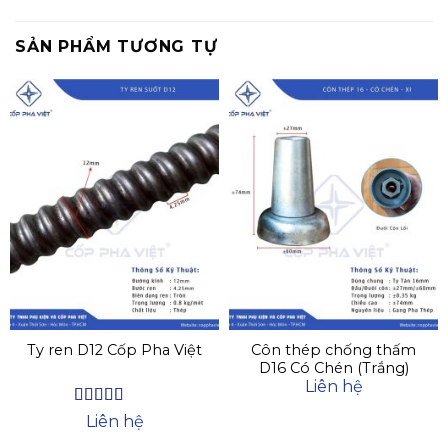
SẢN PHẨM TƯƠNG TỰ
Ty ren D12 Cốp Pha Việt
Côn thép chống thấm
D16 Có Chén (Trắng)
Liên hệ
Được xếp
Liên hệ
hạng
4.44