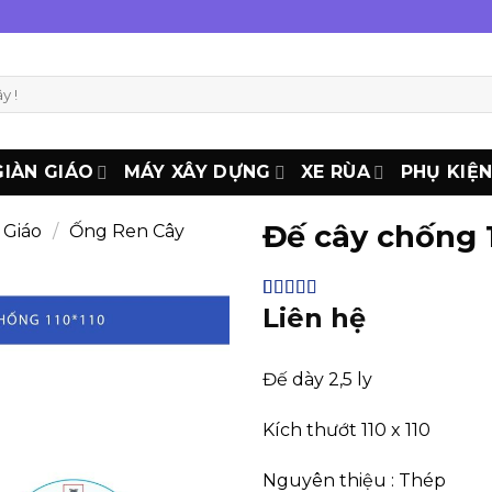
GIÀN GIÁO
MÁY XÂY DỰNG
XE RÙA
PHỤ KIỆ
Đế cây chống 11
 Giáo
/
Ống Ren Cây
Liên hệ
4.62
13
trên 5
dựa trên
đánh giá
Đế dày 2,5 ly
Kích thướt 110 x 110
Nguyên thiệu : Thép