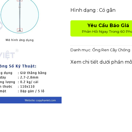
Hình dạng : Có gân
Yêu Cầu Báo Giá
Phản Hồi Ngay Trong 60 Ph
Danh mục:
Ống Ren Cây Chống
Xem chi tiết dưới phần mô