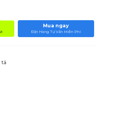
Mua ngay
út
Đặt Hàng Tư Vấn Miễn Phí
 tả