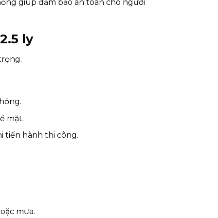
chống giúp đảm bảo an toàn cho người
.5 ly
trọng.
 hỏng.
ề mặt.
i tiến hành thi công.
hoặc mưa.