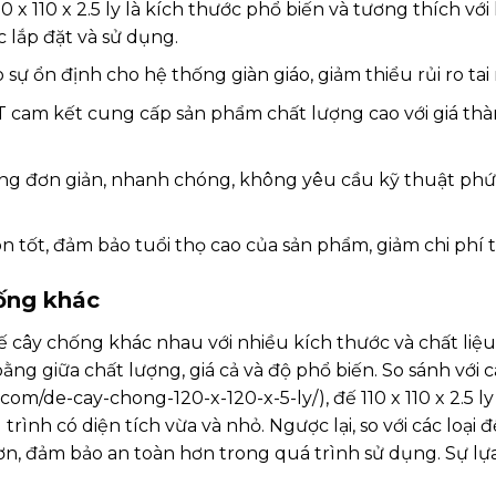
0 x 110 x 2.5 ly là kích thước phổ biến và tương thích vớ
c lắp đặt và sử dụng.
sự ổn định cho hệ thống giàn giáo, giảm thiểu rủi ro tai
cam kết cung cấp sản phẩm chất lượng cao với giá thành
ng đơn giản, nhanh chóng, không yêu cầu kỹ thuật phức 
ốt, đảm bảo tuổi thọ cao của sản phẩm, giảm chi phí th
hống khác
ế cây chống khác nhau với nhiều kích thước và chất liệu.
ằng giữa chất lượng, giá cả và độ phổ biến. So sánh với 
iet.com/de-cay-chong-120-x-120-x-5-ly/), đế 110 x 110 x 2.5
trình có diện tích vừa và nhỏ. Ngược lại, so với các loại 
ốt hơn, đảm bảo an toàn hơn trong quá trình sử dụng. Sự 