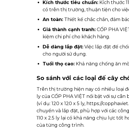
Kích thước tiêu chuẩn:
Kích thước 11
có trên thị trường, thuận tiện cho việ
An toàn:
Thiết kế chắc chắn, đảm bảo 
Giá thành cạnh tranh:
CỐP PHA VIỆT 
kiệm chi phí cho khách hàng.
Dễ dàng lắp đặt:
Việc lắp đặt đế chố
cho người sử dụng.
Tuổi thọ cao:
Khả năng chống ăn mòn t
So sánh với các loại đế cây c
Trên thị trường hiện nay có nhiều loại đ
ly của CỐP PHA VIỆT nổi bật với sự cân b
(ví dụ: 120 x 120 x 5 ly, https://copphav
chuyển và lắp đặt, phù hợp với các công 
110 x 2.5 ly lại có khả năng chịu lực t
của từng công trình.