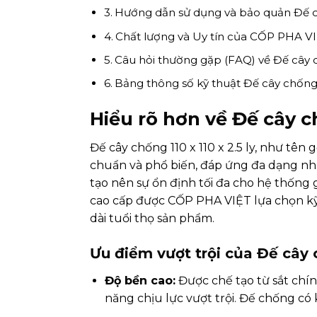
Hướng dẫn sử dụng và bảo quản Đế cây
Chất lượng và Uy tín của CỐP PHA V
Câu hỏi thường gặp (FAQ) về Đế cây ch
Bảng thông số kỹ thuật Đế cây chống 11
Hiểu rõ hơn về Đế cây ch
Đế cây chống 110 x 110 x 2.5 ly, như tê
chuẩn và phổ biến, đáp ứng đa dạng nhu
tạo nên sự ổn định tối đa cho hệ thống 
cao cấp được CỐP PHA VIỆT lựa chọn kỹ 
dài tuổi thọ sản phẩm.
Ưu điểm vượt trội của Đế cây 
Độ bền cao:
Được chế tạo từ sắt chí
năng chịu lực vượt trội. Đế chống có 