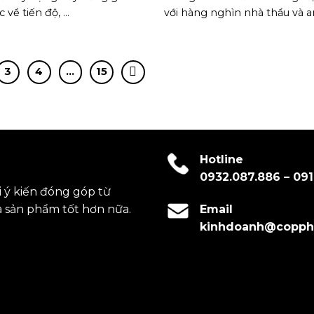
về tiến độ, ...
với hàng nghìn nhà thầu và an
3
4
…
15
Hotline
0932.087.886
–
091
 ý kiến đóng góp từ
à sản phẩm tốt hơn nữa.
Email
kinhdoanh@copph