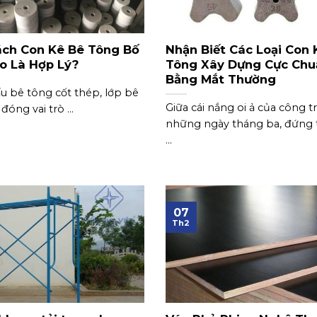
ch Con Kê Bê Tông Bố
Nhận Biết Các Loại Con 
ào Là Hợp Lý?
Tông Xây Dựng Cực Chu
Bằng Mắt Thường
u bê tông cốt thép, lớp bê
Giữa cái nắng oi ả của công 
óng vai trò ...
những ngày tháng ba, đứng 
...
07
Th2