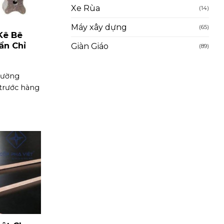
Xe Rùa
(14)
Máy xây dựng
(65)
Kê Bê
ẩn Chỉ
Giàn Giáo
(89)
trường
trước hàng