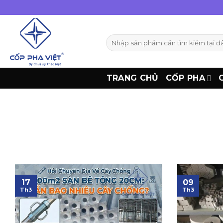
Bỏ
qua
nội
Tìm
dung
kiếm:
TRANG CHỦ
CỐP PHA
17
09
Th3
Th3