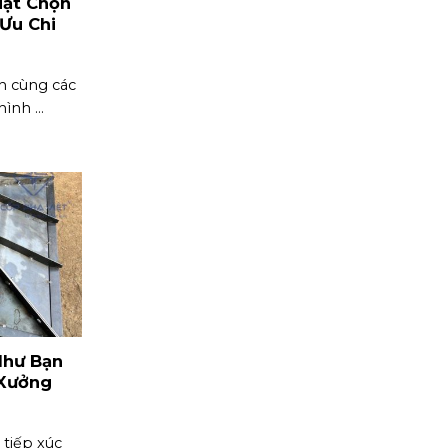
uật Chọn
Ưu Chi
h cùng các
ình ...
Như Bạn
 Xưởng
tiếp xúc