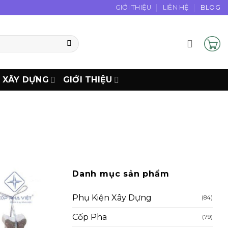
GIỚI THIỆU
LIÊN HỆ
BLOG
N XÂY DỰNG
GIỚI THIỆU
Danh mục sản phẩm
Phụ Kiện Xây Dựng
(84)
Cốp Pha
(79)