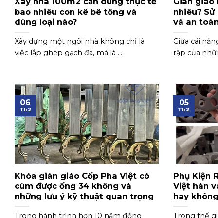
Xây nhà 100m2 cần dùng thực tế
Giàn giáo 
bao nhiêu con kê bê tông và
nhiêu? Sử
dùng loại nào?
và an toà
Xây dựng một ngôi nhà không chỉ là
Giữa cái nắn
việc lắp ghép gạch đá, mà là ...
rập của nhữn
06
05
Th2
Th2
Khóa giàn giáo Cốp Pha Việt có
Phụ Kiện 
cùm được ống 34 không và
Việt hàn 
những lưu ý kỹ thuật quan trọng
hay không
Trong hành trình hơn 10 năm đồng
Trong thế gi