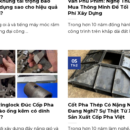
khung tải trọng bao
Ván Phủ Phim: Nghệ Th
 dụng sao cho hiệu quả
Mua Thông Minh Để Tối 
n?
Phí Xây Dựng
g oi ả và tiếng máy móc rầm
Trong hơn 10 năm đồng hàn
g đại công ...
công trình trên khắp dải đất h
05
Th2
Ringlock Đúc Cốp Pha
Cốt Pha Thép Có Nặng 
vào ống kẽm có dính
Đang Nghĩ? Sự Thật Từ
?
Sản Xuất Cốp Pha Việt
ới xây dựng đầy nắng gió và
Trong hơn 10 năm làm nghề, 