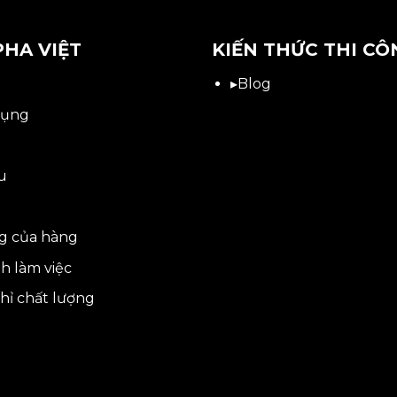
PHA VIỆT
KIẾN THỨC THI CÔ
▸
Blog
dụng
ệu
g của hàng
h làm việc
hỉ chất lượng