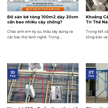
Đổ sàn bê tông 100m2 dày 20cm
Khoảng Cá
cần bao nhiêu cây chống?
Trí Thế N
Chào anh em kỹ sư, thầu xây dựng và
Trong kết cấ
các bác thợ lành nghề. Trong ...
tông bảo vệ đ
10
07
Th2
Th2