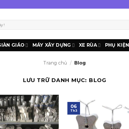
GIÀN GIÁO
MÁY XÂY DỰNG
XE RÙA
PHỤ KIỆ
Trang chủ
/
Blog
LƯU TRỮ DANH MỤC:
BLOG
06
Th3