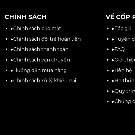
CHÍNH SÁCH
VỀ CỐP 
▸
Chính sách bảo mật
▸
Tác giả
▸
Chính sách đổi trả hoàn tiền
▸
Tuyển 
▸
Chính sách thanh toán
▸
FAQ
▸
Chính sách vận chuyển
▸
Giới thi
▸
Hướng dẫn mua hàng
▸
Liên hệ
▸
Chính sách xử lý khiếu nại
▸Hệ thốn
▸Quy trìn
▸Chứng c