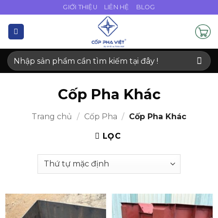
Bỏ
GIỚI THIỆU
LIÊN HỆ
BLOG
qua
nội
dung
Tìm
kiếm:
Cốp Pha Khác
Trang chủ
/
Cốp Pha
/
Cốp Pha Khác
LỌC