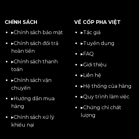
CHÍNH SÁCH
VỀ CỐP PHA VIỆT
▸
Chính sách bảo mật
▸
Tác giả
▸
Chính sách đổi trả
▸
Tuyển dụng
hoàn tiền
▸
FAQ
▸
Chính sách thanh
▸
Giới thiệu
toán
▸
Liên hệ
▸
Chính sách vận
▸Hệ thống của hàng
chuyển
▸Quy trình làm việc
▸
Hướng dẫn mua
hàng
▸Chứng chỉ chất
lượng
▸
Chính sách xử lý
khiếu nại