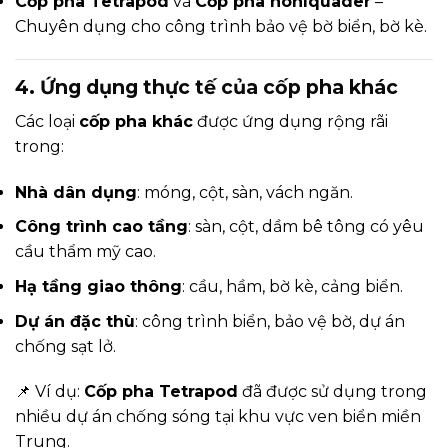
Cốp pha Tetrapod
và
Cốp pha hohlquader
–
Chuyên dụng cho công trình bảo vệ bờ biển, bờ kè.
4. Ứng dụng thực tế của cốp pha khác
Các loại
cốp pha khác
được ứng dụng rộng rãi
trong:
Nhà dân dụng
: móng, cột, sàn, vách ngăn.
Công trình cao tầng
: sàn, cột, dầm bê tông có yêu
cầu thẩm mỹ cao.
Hạ tầng giao thông
: cầu, hầm, bờ kè, cảng biển.
Dự án đặc thù
: công trình biển, bảo vệ bờ, dự án
chống sạt lở.
📌 Ví dụ:
Cốp pha Tetrapod
đã được sử dụng trong
nhiều dự án chống sóng tại khu vực ven biển miền
Trung.