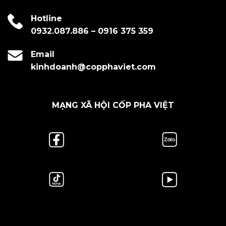
Hotline
0932.087.886
–
0916 375 359
Email
kinhdoanh@copphaviet.com
MẠNG XÃ HỘI CỐP PHA VIỆT