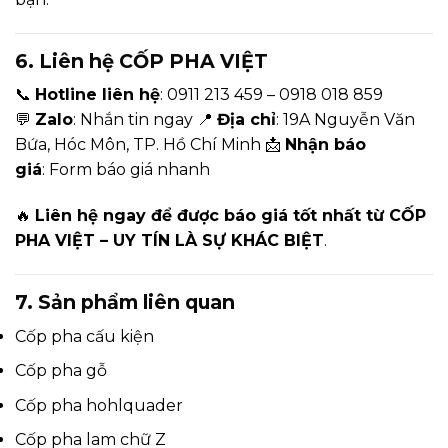
6. Liên hệ CỐP PHA VIỆT
📞
Hotline liên hệ
: 0911 213 459 – 0918 018 859
💬
Zalo
:
Nhắn tin ngay
📍
Địa chỉ
: 19A Nguyễn Văn
Bứa, Hóc Môn, TP. Hồ Chí Minh 📩
Nhận báo
giá
:
Form báo giá nhanh
🔥
Liên hệ ngay để được báo giá tốt nhất từ CỐP
PHA VIỆT – UY TÍN LÀ SỰ KHÁC BIỆT
.
7. Sản phẩm liên quan
Cốp pha cấu kiện
Cốp pha gỗ
Cốp pha hohlquader
Cốp pha lam chữ Z