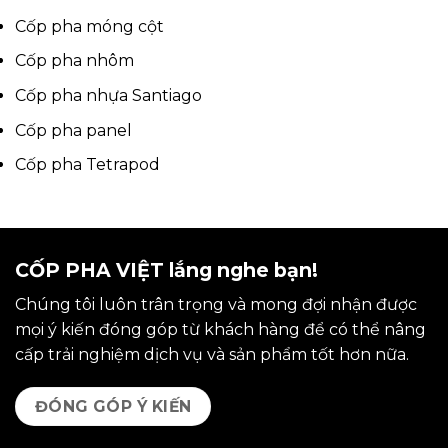
Cốp pha móng cột
Cốp pha nhôm
Cốp pha nhựa Santiago
Cốp pha panel
Cốp pha Tetrapod
CỐP PHA VIỆT lắng nghe bạn!
Chúng tôi luôn trân trọng và mong đợi nhận được
mọi ý kiến đóng góp từ khách hàng để có thể nâng
cấp trải nghiệm dịch vụ và sản phẩm tốt hơn nữa.
ĐÓNG GÓP Ý KIẾN