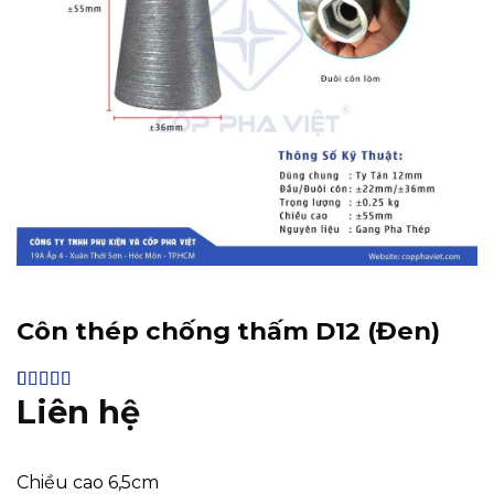
Côn thép chống thấm D12 (Đen)
Liên hệ
4.81
16
trên 5
dựa trên
đánh giá
Chiều cao 6,5cm