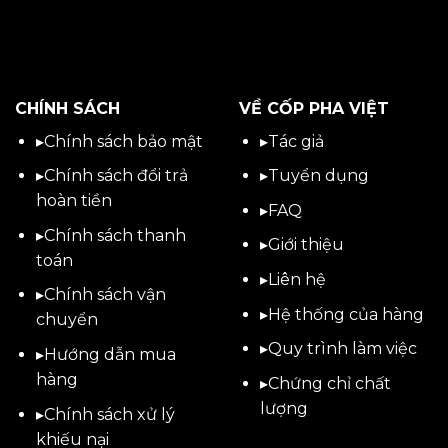
CHÍNH SÁCH
VỀ CỐP PHA VIỆT
▸
Chính sách bảo mật
▸
Tác giả
▸
Chính sách đổi trả
▸
Tuyển dụng
hoàn tiền
▸
FAQ
▸
Chính sách thanh
▸
Giới thiệu
toán
▸
Liên hệ
▸
Chính sách vận
▸Hệ thống của hàng
chuyển
▸Quy trình làm việc
▸
Hướng dẫn mua
hàng
▸Chứng chỉ chất
lượng
▸
Chính sách xử lý
khiếu nại