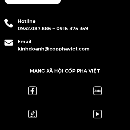
Hotline
0932.087.886
–
0916 375 359
Email
kinhdoanh@copphaviet.com
MẠNG XÃ HỘI CỐP PHA VIỆT