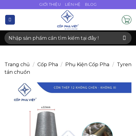
Bỏ
GIỚI THIỆU
LIÊN HỆ
BLOG
qua
nội
dung
Tìm
kiếm:
Trang chủ
/
Cốp Pha
/
Phụ Kiện Cốp Pha
/
Tyren
tán chuồn