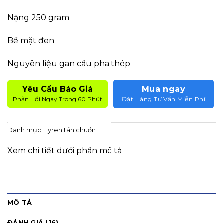
Nặng 250 gram
Bề mặt đen
Nguyên liệu gan cầu pha thép
Yêu Cầu Báo Giá
Mua ngay
Phản Hồi Ngay Trong 60 Phút
Đặt Hàng Tư Vấn Miễn Phí
Danh mục:
Tyren tán chuồn
Xem chi tiết dưới phần mô tả
MÔ TẢ
ĐÁNH GIÁ (16)