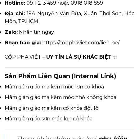
Hotline:
0911 213 459 hoặc 0918 018 859
Địa chỉ:
19A Nguyễn Văn Bứa, Xuân Thới Sơn, Hóc
Môn, TP.HCM
Zalo:
Nhắn tin ngay
Nhận báo giá:
https://copphaviet.com/lien-he/
CỐP PHA VIỆT –
UY TÍN LÀ SỰ KHÁC BIỆT
✨
Sản Phẩm Liên Quan (Internal Link)
Mâm giàn giáo mạ kẽm móc lớn có khóa
Mâm giàn giáo mạ kẽm móc nhỏ không khóa
Mâm giàn giáo mạ kẽm có khóa đột lỗ
Mâm giàn giáo sơn móc lớn có khóa
Tham khảo thêm các loại
phụ kiện