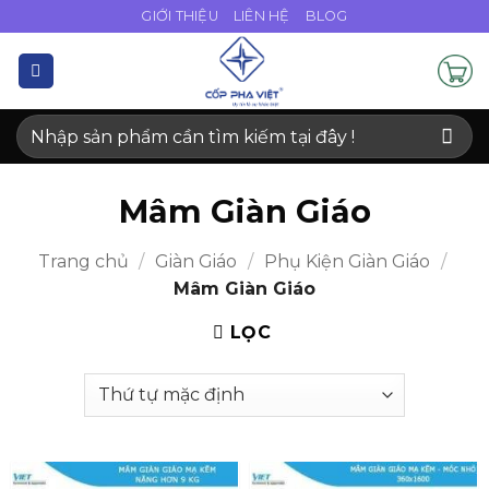
Bỏ
GIỚI THIỆU
LIÊN HỆ
BLOG
qua
nội
dung
Tìm
kiếm:
Mâm Giàn Giáo
Trang chủ
/
Giàn Giáo
/
Phụ Kiện Giàn Giáo
/
Mâm Giàn Giáo
LỌC