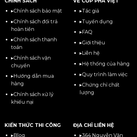
CHÍNH SÁCH
VỀ CỐP PHA VIỆT
▸
Chính sách bảo mật
▸
Tác giả
▸
Chính sách đổi trả
▸
Tuyển dụng
hoàn tiền
▸
FAQ
▸
Chính sách thanh
▸
Giới thiệu
toán
▸
Liên hệ
▸
Chính sách vận
▸Hệ thống của hàng
chuyển
▸Quy trình làm việc
▸
Hướng dẫn mua
hàng
▸Chứng chỉ chất
lượng
▸
Chính sách xử lý
khiếu nại
KIẾN THỨC THI CÔNG
ĐỊA CHỈ LIÊN HỆ
▸
Blog
▸
364 Nguyễn Văn