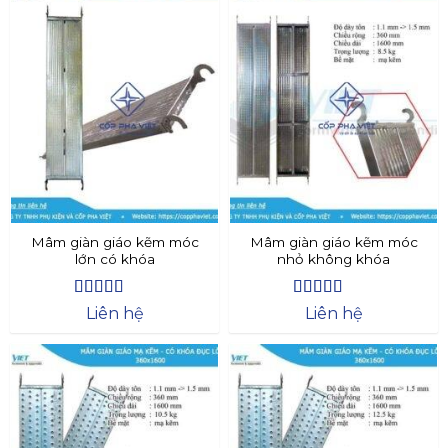
Mâm giàn giáo kẽm móc
Mâm giàn giáo kẽm móc
lớn có khóa
nhỏ không khóa
Được xếp
Được xếp
Liên hệ
Liên hệ
hạng
4.69
5
hạng
4.38
sao
5 sao