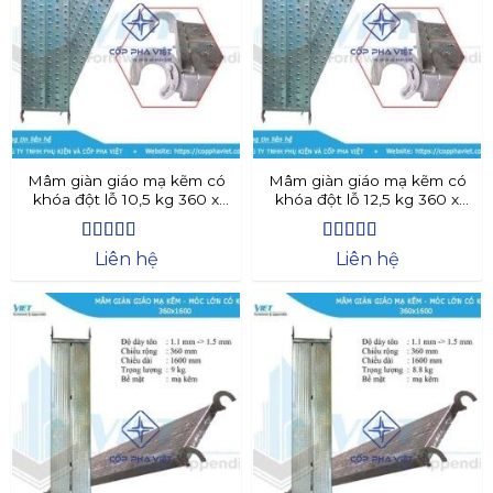
Mâm giàn giáo mạ kẽm có
Mâm giàn giáo mạ kẽm có
khóa đột lỗ 10,5 kg 360 x
khóa đột lỗ 12,5 kg 360 x
1600
1600
Được xếp
Được xếp
Liên hệ
Liên hệ
hạng
4.46
hạng
4.62
5 sao
5 sao