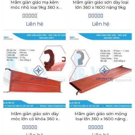
Mâm giàn giáo mạ kẽm
Mâm giàn giáo sơn dày loại
móc nhỏ loại 9kg 360 x
lớn 360 x 1600 nặng 9kg
1600
Được xếp
Được xếp
Liên hệ
Liên hệ
hạng
4.46
hạng
5
5 sao
5 sao
Mâm giàn giáo sơn dày
Mâm giàn giáo sơn mỏng
móc lớn có khóa 360 x
loại lớn 360 x 1600 nặng
1600
8kg
Được xếp
Được xếp