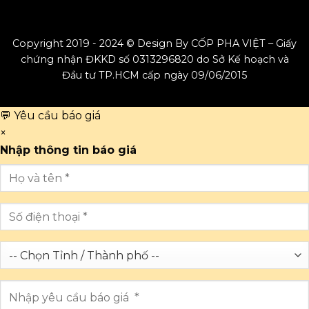
Copyright 2019 - 2024 © Design By CỐP PHA VIỆT – Giấy
chứng nhận ĐKKD số 0313296820 do Sở Kế hoạch và
Đầu tư TP.HCM cấp ngày 09/06/2015
💬 Yêu cầu báo giá
×
Nhập thông tin báo giá