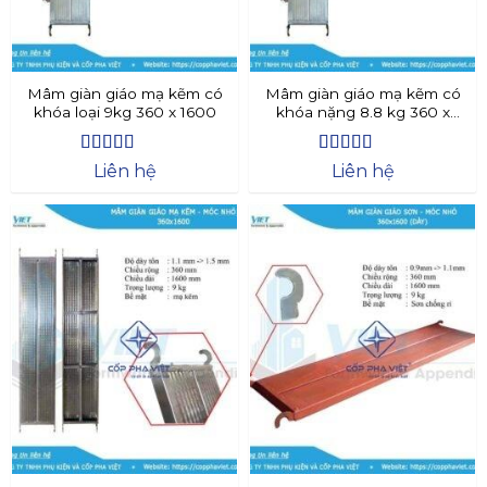
Mâm giàn giáo mạ kẽm có
Mâm giàn giáo mạ kẽm có
khóa loại 9kg 360 x 1600
khóa nặng 8.8 kg 360 x
1600
Được xếp
Được xếp
Liên hệ
Liên hệ
hạng
4.77
5
hạng
4.62
sao
5 sao