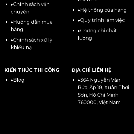
▸
Chính sách vận
▸Hệ thống của hàng
chuyển
▸Quy trình làm việc
▸
Hướng dẫn mua
hàng
▸Chứng chỉ chất
lượng
▸
Chính sách xử lý
khiếu nại
KIẾN THỨC THI CÔNG
ĐỊA CHỈ LIÊN HỆ
▸
Blog
▸
364 Nguyễn Văn
Bứa, Ấp 18, Xuân Thới
Sơn, Hồ Chí Minh
760000, Việt Nam