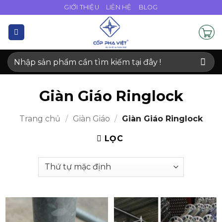
Bỏ
GIỚI THIỆU
LIÊN HỆ
BLOG
qua
nội
dung
Tìm
kiếm:
Giàn Giáo Ringlock
Trang chủ
/
Giàn Giáo
/
Giàn Giáo Ringlock
LỌC