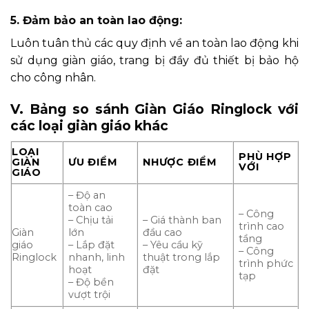
5. Đảm bảo an toàn lao động:
Luôn tuân thủ các quy định về an toàn lao động khi
sử dụng giàn giáo, trang bị đầy đủ thiết bị bảo hộ
cho công nhân.
V. Bảng so sánh Giàn Giáo Ringlock với
các loại giàn giáo khác
LOẠI
PHÙ HỢP
GIÀN
ƯU ĐIỂM
NHƯỢC ĐIỂM
VỚI
GIÁO
– Độ an
toàn cao
– Công
– Chịu tải
– Giá thành ban
trình cao
Giàn
lớn
đầu cao
tầng
giáo
– Lắp đặt
– Yêu cầu kỹ
– Công
Ringlock
nhanh, linh
thuật trong lắp
trình phức
hoạt
đặt
tạp
– Độ bền
vượt trội