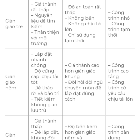
– Giá thành
– Độ an toàn rất
rất thấp
thấp
– Công
– Nguyên
– Không bền
trình nhỏ
Giàn
liệu dễ tìm
– Không chịu tải
– Công
giáo tre
kiếm
lớn
trình tạm
– Thân thiện
– Chỉ sử dụng
thời
với môi
tạm thời
trường
– Lắp đặt
nhanh
chóng
– Giá thành cao
– Công
– Độ cứng
hơn giàn giáo
trình cao
Giàn
cáp, chịu tải
khung
tầng
giáo
tốt
– Đòi hỏi đội ngũ
– Công
nêm
– Dễ tháo
chuyên môn để
trình có
rời và bảo trì
lắp đặt đúng
yêu cầu
– Tiết kiệm
cách
chịu tải lớn
không gian
lưu trữ
– Giá thành
thấp
– Độ bền kém
– Công
– Dễ lắp đặt,
hơn giàn giáo
trình dân
Giàn
không đòi
nêm và
dụng