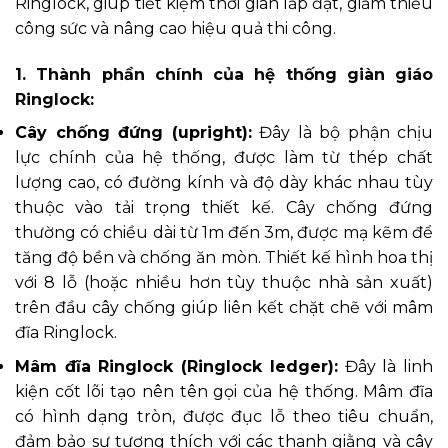
Ringlock, giúp tiết kiệm thời gian lắp đặt, giảm thiểu
công sức và nâng cao hiệu quả thi công.
1. Thành phần chính của hệ thống giàn giáo
Ringlock:
Cây chống đứng (upright):
Đây là bộ phận chịu
lực chính của hệ thống, được làm từ thép chất
lượng cao, có đường kính và độ dày khác nhau tùy
thuộc vào tải trọng thiết kế. Cây chống đứng
thường có chiều dài từ 1m đến 3m, được mạ kẽm để
tăng độ bền và chống ăn mòn. Thiết kế hình hoa thị
với 8 lỗ (hoặc nhiều hơn tùy thuộc nhà sản xuất)
trên đầu cây chống giúp liên kết chặt chẽ với mâm
đĩa Ringlock.
Mâm đĩa Ringlock (Ringlock ledger):
Đây là linh
kiện cốt lõi tạo nên tên gọi của hệ thống. Mâm đĩa
có hình dạng tròn, được đục lỗ theo tiêu chuẩn,
đảm bảo sự tương thích với các thanh giằng và cây