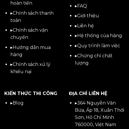
hoàn tiền
▸
FAQ
▸
Chính sách thanh
▸
Giới thiệu
toán
▸
Liên hệ
▸
Chính sách vận
▸Hệ thống của hàng
chuyển
▸Quy trình làm việc
▸
Hướng dẫn mua
hàng
▸Chứng chỉ chất
lượng
▸
Chính sách xử lý
khiếu nại
KIẾN THỨC THI CÔNG
ĐỊA CHỈ LIÊN HỆ
▸
Blog
▸
364 Nguyễn Văn
Bứa, Ấp 18, Xuân Thới
Sơn, Hồ Chí Minh
760000, Việt Nam