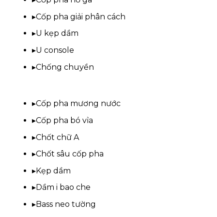
▸
Cốp pha giải phân cách
▸
U kẹp dầm
▸
U console
▸
Chống chuyền
▸
Cốp pha mương nước
▸
Cốp pha bó vỉa
▸
Chốt chữ A
▸
Chốt sâu cốp pha
▸
Kẹp dầm
▸
Dầm i bao che
▸
Bass neo tường