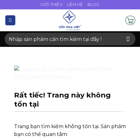
Bỏ
GIỚI THIỆU
LIÊN HỆ
BLOG
qua
nội
dung
Tìm
kiếm:
Rất tiếc! Trang này không
tồn tại
Trang bạn tìm kiếm không tồn tại. Sản phẩm
bạn có thể quan tâm: