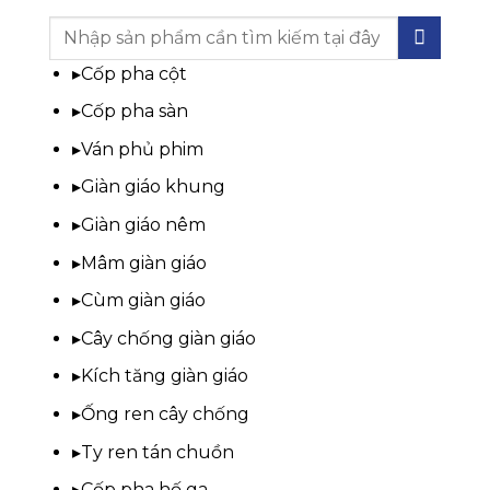
Tìm
kiếm:
▸
Cốp pha cột
▸
Cốp pha sàn
▸
Ván phủ phim
▸
Giàn giáo khung
▸
Giàn giáo nêm
▸
Mâm giàn giáo
▸
Cùm giàn giáo
▸
Cây chống giàn giáo
▸
Kích tăng giàn giáo
▸
Ống ren cây chống
▸
Ty ren tán chuồn
▸
Cốp pha hố ga