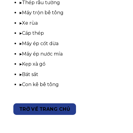
▸
Thép râu tường
▸
Máy trộn bê tông
▸
Xe rùa
▸
Cáp thép
▸
Máy ép cốt dừa
▸
Máy ép nước mía
▸
Kẹp xà gồ
▸
Bát sắt
▸
Con kê bê tông
TRỞ VỀ TRANG CHỦ