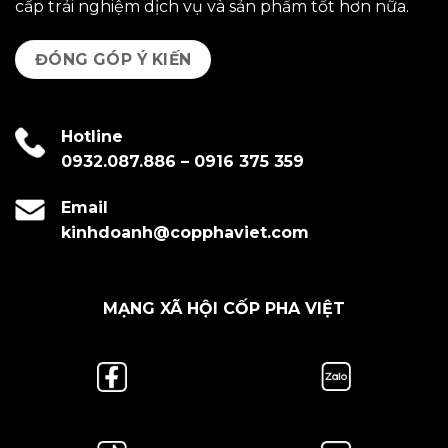
cấp trải nghiệm dịch vụ và sản phẩm tốt hơn nữa.
ĐÓNG GÓP Ý KIẾN
Hotline
0932.087.886
–
0916 375 359
Email
kinhdoanh@copphaviet.com
MẠNG XÃ HỘI CỐP PHA VIỆT