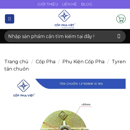
Bỏ
GIỚI THIỆU
LIÊN HỆ
BLOG
qua
nội
dung
Tìm
kiếm:
Trang chủ
/
Cốp Pha
/
Phụ Kiện Cốp Pha
/
Tyren
tán chuồn