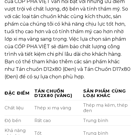
của CỐP PHA VIỆT vẫn nổi bật với những ưu điểm
vượt trội về chất lượng, độ bền và tính thẩm mỹ. So
với các loại tán chuồn khác cùng kích thước, sản
phẩm của chúng tôi có khả năng chịu lực tốt hơn,
tuổi thọ cao hơn và có tính thẩm mỹ cao hơn nhờ
lớp xi mạ vàng sang trọng. Việc lựa chọn sản phẩm
của CỐP PHA VIỆT sẽ đảm bảo chất lượng công
trình và tiết kiệm chi phí lâu dài cho khách hàng.
Bạn có thể tham khảo thêm các sản phẩm khác
như
Tán chuồn D12x80 (Đen)
và
Tán Chuồn D17x80
(Đen)
để có sự lựa chọn phù hợp.
TÁN CHUỒN
SẢN PHẨM CÙNG
ĐẶC ĐIỂM
D12X80 (VÀNG)
LOẠI KHÁC
Thép mạ kẽm, thép
Chất liệu
Thép xi mạ vàng
đen
Độ bền
Rất cao
Trung bình
Khả năng
Tốt
Trung bình