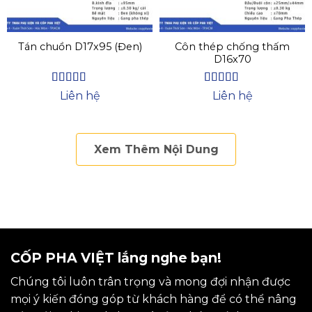
Tán chuồn D17x95 (Đen)
Côn thép chống thấm
D16x70
Được xếp
Được xếp
Liên hệ
Liên hệ
hạng
4.63
hạng
4.4
5
5 sao
sao
Xem Thêm Nội Dung
CỐP PHA VIỆT lắng nghe bạn!
Chúng tôi luôn trân trọng và mong đợi nhận được
mọi ý kiến đóng góp từ khách hàng để có thể nâng