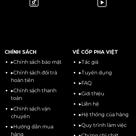
CHÍNH SÁCH
VỀ CỐP PHA VIỆT
▸
Chính sách bảo mật
▸
Tác giả
▸
Chính sách đổi trả
▸
Tuyển dụng
hoàn tiền
▸
FAQ
▸
Chính sách thanh
▸
Giới thiệu
toán
▸
Liên hệ
▸
Chính sách vận
▸Hệ thống của hàng
chuyển
▸Quy trình làm việc
▸
Hướng dẫn mua
hàng
▸Chứng chỉ chất