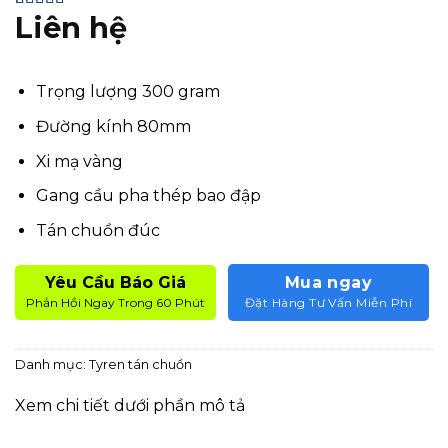
Liên hệ
4.27
15
trên 5
dựa trên
đánh giá
Trọng lượng 300 gram
Đường kính 80mm
Xi mạ vàng
Gang cầu pha thép bao đập
Tán chuồn đúc
Yêu Cầu Báo Giá
Mua ngay
Phản Hồi Ngay Trong 60 Phút
Đặt Hàng Tư Vấn Miễn Phí
Danh mục:
Tyren tán chuồn
Xem chi tiết dưới phần mô tả