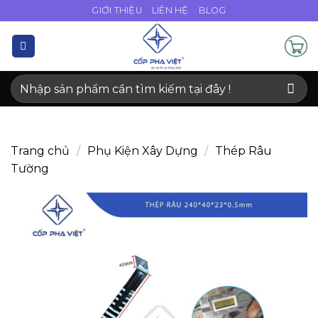
Bỏ
GIỚI THIỆU
LIÊN HỆ
BLOG
qua
nội
dung
Tìm
kiếm:
Trang chủ
/
Phụ Kiện Xây Dựng
/
Thép Râu
Tường