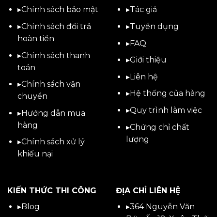
▸
Chính sách bảo mật
▸
Tác giả
▸
Chính sách đổi trả
▸
Tuyển dụng
hoàn tiền
▸
FAQ
▸
Chính sách thanh
▸
Giới thiệu
toán
▸
Liên hệ
▸
Chính sách vận
▸Hệ thống của hàng
chuyển
▸Quy trình làm việc
▸
Hướng dẫn mua
hàng
▸Chứng chỉ chất
lượng
▸
Chính sách xử lý
khiếu nại
KIẾN THỨC THI CÔNG
ĐỊA CHỈ LIÊN HỆ
▸
Blog
▸
364 Nguyễn Văn