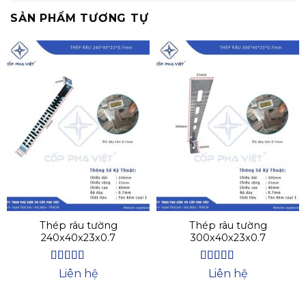
SẢN PHẨM TƯƠNG TỰ
Thép râu tường
Thép râu tường
240x40x23x0.7
300x40x23x0.7
Được xếp
Được xếp
Liên hệ
Liên hệ
hạng
4.63
hạng
4.47
5 sao
5 sao