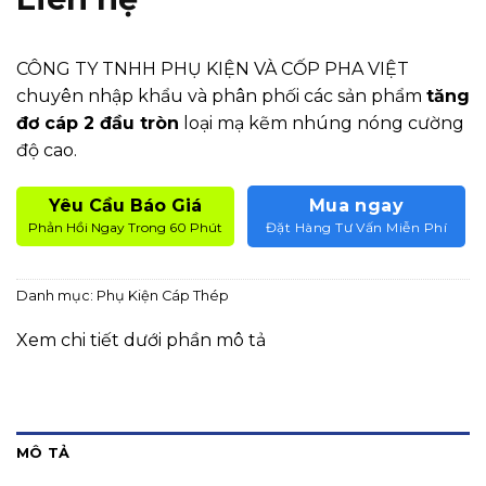
CÔNG TY TNHH PHỤ KIỆN VÀ CỐP PHA VIỆT
chuyên nhập khẩu và phân phối các sản phẩm
tăng
đơ cáp 2 đầu tròn
loại mạ kẽm nhúng nóng cường
độ cao.
Yêu Cầu Báo Giá
Mua ngay
Phản Hồi Ngay Trong 60 Phút
Đặt Hàng Tư Vấn Miễn Phí
Danh mục:
Phụ Kiện Cáp Thép
Xem chi tiết dưới phần mô tả
MÔ TẢ