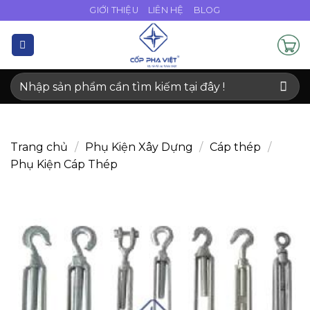
Bỏ
GIỚI THIỆU
LIÊN HỆ
BLOG
qua
nội
dung
Tìm
kiếm:
Trang chủ
/
Phụ Kiện Xây Dựng
/
Cáp thép
/
Phụ Kiện Cáp Thép