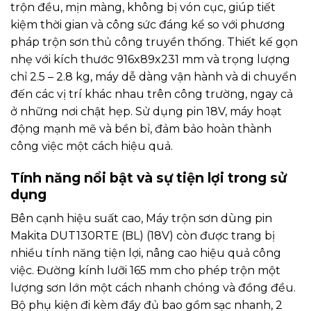
trộn đều, mịn màng, không bị vón cục, giúp tiết
kiệm thời gian và công sức đáng kể so với phương
pháp trộn sơn thủ công truyền thống. Thiết kế gọn
nhẹ với kích thước 916x89x231 mm và trọng lượng
chỉ 2.5 – 2.8 kg, máy dễ dàng vận hành và di chuyển
đến các vị trí khác nhau trên công trường, ngay cả
ở những nơi chật hẹp. Sử dụng pin 18V, máy hoạt
động mạnh mẽ và bền bỉ, đảm bảo hoàn thành
công việc một cách hiệu quả.
Tính năng nổi bật và sự tiện lợi trong sử
dụng
Bên cạnh hiệu suất cao, Máy trộn sơn dùng pin
Makita DUT130RTE (BL) (18V) còn được trang bị
nhiều tính năng tiện lợi, nâng cao hiệu quả công
việc. Đường kính lưỡi 165 mm cho phép trộn một
lượng sơn lớn một cách nhanh chóng và đồng đều.
Bộ phụ kiện đi kèm đầy đủ bao gồm sạc nhanh, 2