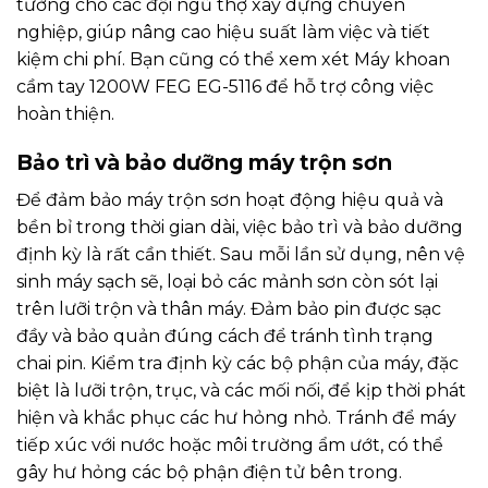
tưởng cho các đội ngũ thợ xây dựng chuyên
nghiệp, giúp nâng cao hiệu suất làm việc và tiết
kiệm chi phí. Bạn cũng có thể xem xét
Máy khoan
cầm tay 1200W FEG EG-5116
để hỗ trợ công việc
hoàn thiện.
Bảo trì và bảo dưỡng máy trộn sơn
Để đảm bảo máy trộn sơn hoạt động hiệu quả và
bền bỉ trong thời gian dài, việc bảo trì và bảo dưỡng
định kỳ là rất cần thiết. Sau mỗi lần sử dụng, nên vệ
sinh máy sạch sẽ, loại bỏ các mảnh sơn còn sót lại
trên lưỡi trộn và thân máy. Đảm bảo pin được sạc
đầy và bảo quản đúng cách để tránh tình trạng
chai pin. Kiểm tra định kỳ các bộ phận của máy, đặc
biệt là lưỡi trộn, trục, và các mối nối, để kịp thời phát
hiện và khắc phục các hư hỏng nhỏ. Tránh để máy
tiếp xúc với nước hoặc môi trường ẩm ướt, có thể
gây hư hỏng các bộ phận điện tử bên trong.