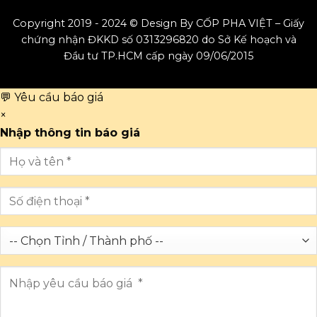
Copyright 2019 - 2024 © Design By CỐP PHA VIỆT – Giấy
chứng nhận ĐKKD số 0313296820 do Sở Kế hoạch và
Đầu tư TP.HCM cấp ngày 09/06/2015
💬 Yêu cầu báo giá
×
Nhập thông tin báo giá