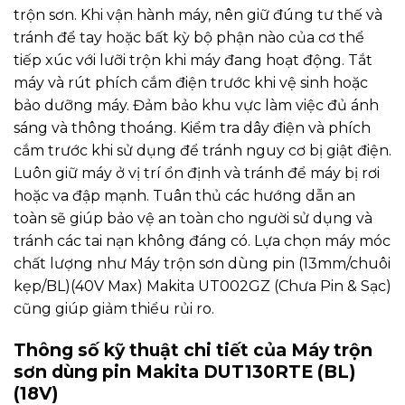
trộn sơn. Khi vận hành máy, nên giữ đúng tư thế và
tránh để tay hoặc bất kỳ bộ phận nào của cơ thể
tiếp xúc với lưỡi trộn khi máy đang hoạt động. Tắt
máy và rút phích cắm điện trước khi vệ sinh hoặc
bảo dưỡng máy. Đảm bảo khu vực làm việc đủ ánh
sáng và thông thoáng. Kiểm tra dây điện và phích
cắm trước khi sử dụng để tránh nguy cơ bị giật điện.
Luôn giữ máy ở vị trí ổn định và tránh để máy bị rơi
hoặc va đập mạnh. Tuân thủ các hướng dẫn an
toàn sẽ giúp bảo vệ an toàn cho người sử dụng và
tránh các tai nạn không đáng có. Lựa chọn máy móc
chất lượng như
Máy trộn sơn dùng pin (13mm/chuôi
kẹp/BL)(40V Max) Makita UT002GZ (Chưa Pin & Sạc)
cũng giúp giảm thiểu rủi ro.
Thông số kỹ thuật chi tiết của Máy trộn
sơn dùng pin Makita DUT130RTE (BL)
(18V)