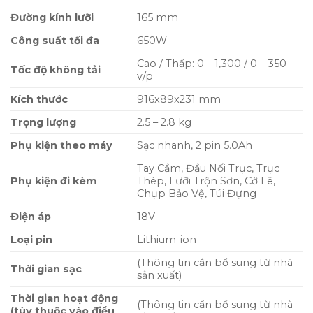
Đường kính lưỡi
165 mm
Công suất tối đa
650W
Cao / Thấp: 0 – 1,300 / 0 – 350
Tốc độ không tải
v/p
Kích thước
916x89x231 mm
Trọng lượng
2.5 – 2.8 kg
Phụ kiện theo máy
Sạc nhanh, 2 pin 5.0Ah
Tay Cầm, Đầu Nối Trục, Trục
Phụ kiện đi kèm
Thép, Lưỡi Trộn Sơn, Cờ Lê,
Chụp Bảo Vệ, Túi Đựng
Điện áp
18V
Loại pin
Lithium-ion
(Thông tin cần bổ sung từ nhà
Thời gian sạc
sản xuất)
Thời gian hoạt động
(Thông tin cần bổ sung từ nhà
(tùy thuộc vào điều