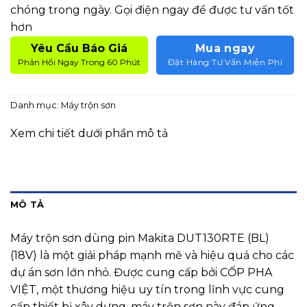
chóng trong ngày. Gọi điện ngay để được tư vấn tốt
hơn
Yêu Cầu Báo Giá
Mua ngay
Phản Hồi Ngay Trong 60 Phút
Đặt Hàng Tư Vấn Miễn Phí
Danh mục:
Máy trộn sơn
Xem chi tiết dưới phần mô tả
MÔ TẢ
Máy trộn sơn dùng pin Makita DUT130RTE (BL)
(18V) là một giải pháp mạnh mẽ và hiệu quả cho các
dự án sơn lớn nhỏ. Được cung cấp bởi CỐP PHA
VIỆT, một thương hiệu uy tín trong lĩnh vực cung
cấp thiết bị xây dựng, máy trộn sơn này đáp ứng