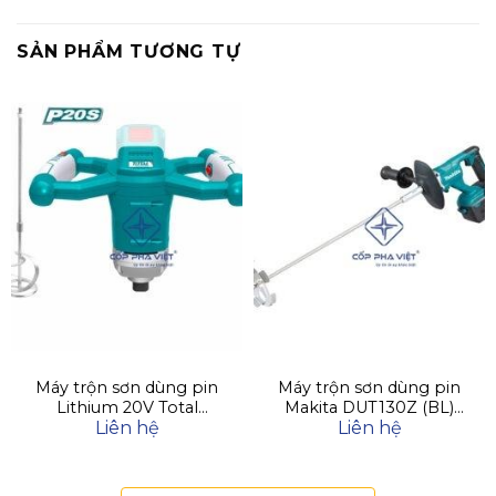
SẢN PHẨM TƯƠNG TỰ
Máy trộn sơn dùng pin
Máy trộn sơn dùng pin
Lithium 20V Total
Makita DUT130Z (BL)
Liên hệ
Liên hệ
TMXLI2001 (Chưa Pin &
(18V)
Sạc)