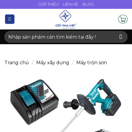
Bỏ
GIỚI THIỆU
LIÊN HỆ
BLOG
qua
nội
dung
Tìm
kiếm:
Trang chủ
/
Máy xây dựng
/
Máy trộn sơn