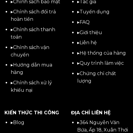
▸
Chính sách bảo mật
▸
Tác giả
▸
Chính sách đổi trả
▸
Tuyển dụng
hoàn tiền
▸
FAQ
▸
Chính sách thanh
▸
Giới thiệu
toán
▸
Liên hệ
▸
Chính sách vận
▸Hệ thống của hàng
chuyển
▸Quy trình làm việc
▸
Hướng dẫn mua
hàng
▸Chứng chỉ chất
lượng
▸
Chính sách xử lý
khiếu nại
KIẾN THỨC THI CÔNG
ĐỊA CHỈ LIÊN HỆ
▸
Blog
▸
364 Nguyễn Văn
Bứa, Ấp 18, Xuân Thới