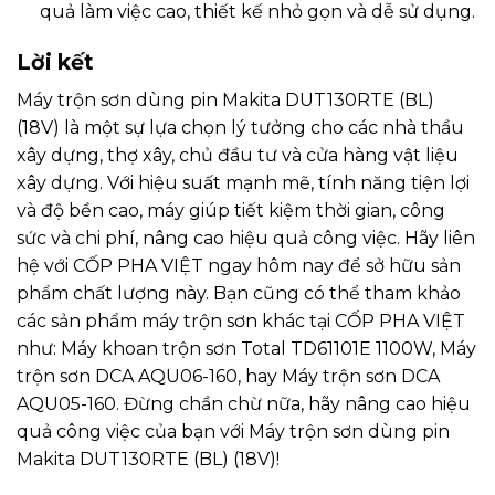
quả làm việc cao, thiết kế nhỏ gọn và dễ sử dụng.
Lời kết
Máy trộn sơn dùng pin Makita DUT130RTE (BL)
(18V) là một sự lựa chọn lý tưởng cho các nhà thầu
xây dựng, thợ xây, chủ đầu tư và cửa hàng vật liệu
xây dựng. Với hiệu suất mạnh mẽ, tính năng tiện lợi
và độ bền cao, máy giúp tiết kiệm thời gian, công
sức và chi phí, nâng cao hiệu quả công việc. Hãy liên
hệ với CỐP PHA VIỆT ngay hôm nay để sở hữu sản
phẩm chất lượng này. Bạn cũng có thể tham khảo
các sản phẩm máy trộn sơn khác tại CỐP PHA VIỆT
như:
Máy khoan trộn sơn Total TD61101E 1100W
,
Máy
trộn sơn DCA AQU06-160
, hay
Máy trộn sơn DCA
AQU05-160
. Đừng chần chừ nữa, hãy nâng cao hiệu
quả công việc của bạn với Máy trộn sơn dùng pin
Makita DUT130RTE (BL) (18V)!