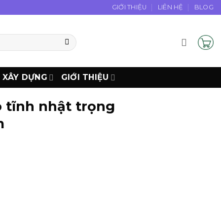
GIỚI THIỆU
LIÊN HỆ
BLOG
N XÂY DỰNG
GIỚI THIỆU
 tĩnh nhật trọng
m