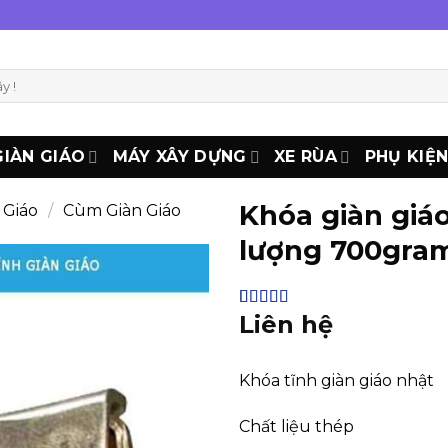
GIÀN GIÁO
MÁY XÂY DỰNG
XE RÙA
PHỤ KIỆ
Khóa giàn giáo
 Giáo
/
Cùm Giàn Giáo
lượng 700gra
Liên hệ
4.44
16
trên 5
dựa trên
đánh giá
Khóa tĩnh giàn giáo nhật
Chất liệu thép