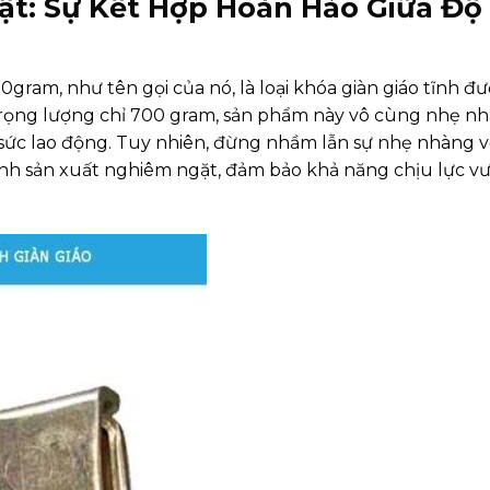
ật: Sự Kết Hợp Hoàn Hảo Giữa Đ
gram, như tên gọi của nó, là loại khóa giàn giáo tĩnh đượ
i trọng lượng chỉ 700 gram, sản phẩm này vô cùng nhẹ nh
ng sức lao động. Tuy nhiên, đừng nhầm lẫn sự nhẹ nhàng v
rình sản xuất nghiêm ngặt, đảm bảo khả năng chịu lực vư