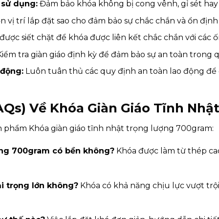
 sử dụng:
Đảm bảo khóa không bị cong vênh, gỉ sét hay
 vị trí lắp đặt sao cho đảm bảo sự chắc chắn và ổn định 
ợc siết chặt để khóa được liên kết chắc chắn với các ố
iểm tra giàn giáo định kỳ để đảm bảo sự an toàn trong 
 động:
Luôn tuân thủ các quy định an toàn lao động để
AQs) Về Khóa Giàn Giáo Tĩnh Nh
ản phẩm Khóa giàn giáo tĩnh nhật trọng lượng 700gram:
ượng 700gram có bền không?
Khóa được làm từ thép ca
ải trọng lớn không?
Khóa có khả năng chịu lực vượt trộ