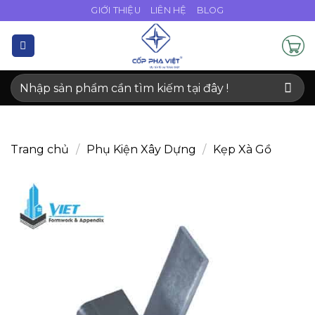
Bỏ
GIỚI THIỆU
LIÊN HỆ
BLOG
qua
nội
dung
Tìm
kiếm:
Trang chủ
/
Phụ Kiện Xây Dựng
/
Kẹp Xà Gồ