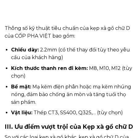
Thông số kỹ thuật tiêu chuẩn của kẹp xà gồ chữ D
của CỐP PHA VIỆT bao gồm:
Chiều dày:
2.2mm (có thể thay đổi tùy theo yêu
cầu của khách hàng)
Kích thước thanh ren đi kèm:
M8, M10, M12 (tùy
chọn)
Bề mặt:
Mạ kẽm điện phân hoặc mạ kẽm nhúng
nóng, đảm bảo chống ăn mòn và tăng tuổi thọ
sản phẩm.
Vật liệu:
Thép CT3, SS400, Q325,… (tùy chọn)
III. Ưu điểm vượt trội của Kẹp xà gồ chữ D
So với các loại kẹp xà gồ khác, kẹp xà gồ chữ D của