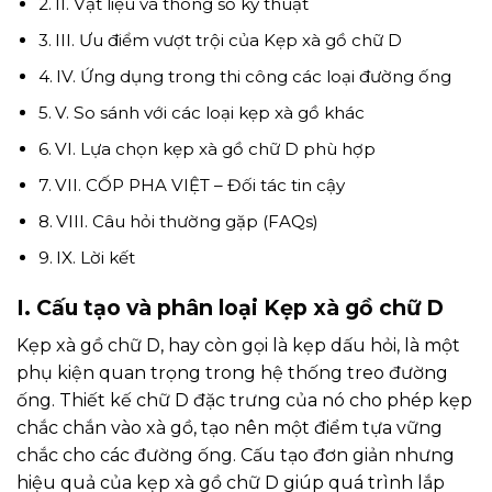
II. Vật liệu và thông số kỹ thuật
III. Ưu điểm vượt trội của Kẹp xà gồ chữ D
IV. Ứng dụng trong thi công các loại đường ống
V. So sánh với các loại kẹp xà gồ khác
VI. Lựa chọn kẹp xà gồ chữ D phù hợp
VII. CỐP PHA VIỆT – Đối tác tin cậy
VIII. Câu hỏi thường gặp (FAQs)
IX. Lời kết
I. Cấu tạo và phân loại Kẹp xà gồ chữ D
Kẹp xà gồ chữ D, hay còn gọi là kẹp dấu hỏi, là một
phụ kiện quan trọng trong hệ thống treo đường
ống. Thiết kế chữ D đặc trưng của nó cho phép kẹp
chắc chắn vào xà gồ, tạo nên một điểm tựa vững
chắc cho các đường ống. Cấu tạo đơn giản nhưng
hiệu quả của kẹp xà gồ chữ D giúp quá trình lắp