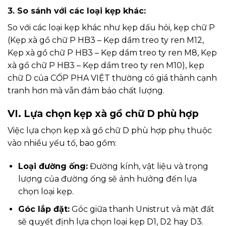
3. So sánh với các loại kẹp khác:
So với các loại kẹp khác như kẹp dấu hỏi, kẹp chữ P
(
Kẹp xà gồ chữ P HB3 – Kẹp dầm treo ty ren M12
,
Kẹp xà gồ chữ P HB3 – Kẹp dầm treo ty ren M8
,
Kẹp
xà gồ chữ P HB3 – Kẹp dầm treo ty ren M10
), kẹp
chữ D của CỐP PHA VIỆT thường có giá thành cạnh
tranh hơn mà vẫn đảm bảo chất lượng.
VI. Lựa chọn kẹp xà gồ chữ D phù hợp
Việc lựa chọn kẹp xà gồ chữ D phù hợp phụ thuộc
vào nhiều yếu tố, bao gồm:
Loại đường ống:
Đường kính, vật liệu và trọng
lượng của đường ống sẽ ảnh hưởng đến lựa
chọn loại kẹp.
Góc lắp đặt:
Góc giữa thanh Unistrut và mặt đất
sẽ quyết định lựa chọn loại kẹp D1, D2 hay D3.