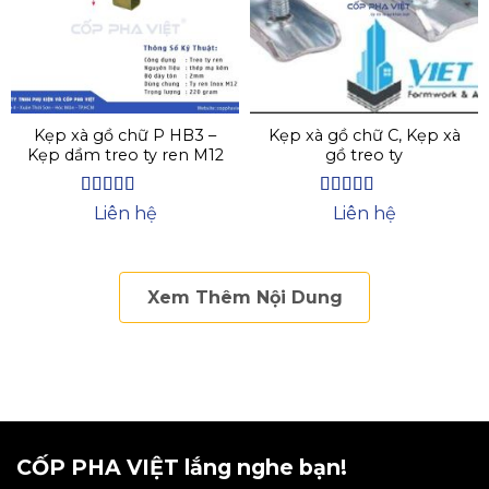
Kẹp xà gồ chữ P HB3 –
Kẹp xà gồ chữ C, Kẹp xà
Kẹp dầm treo ty ren M12
gồ treo ty
Được xếp
Được xếp
Liên hệ
Liên hệ
hạng
4.67
5
hạng
4.67
5
sao
sao
Xem Thêm Nội Dung
CỐP PHA VIỆT lắng nghe bạn!