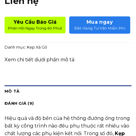
Liên hệ
dựa trên
đánh giá
Yêu Cầu Báo Giá
Mua ngay
Phản Hồi Ngay Trong 60 Phút
Đặt Hàng Tư Vấn Miễn Phí
Danh mục:
Kẹp Xà Gồ
Xem chi tiết dưới phần mô tả
MÔ TẢ
ĐÁNH GIÁ (9)
Hiệu quả và độ bền của hệ thống đường ống trong
bất kỳ công trình nào đều phụ thuộc rất nhiều vào
chất lượng các phụ kiện kết nối. Trong số đó,
Kẹp