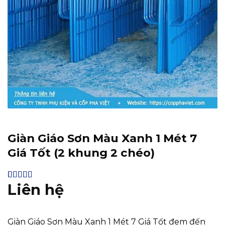
Giàn Giáo Sơn Màu Xanh 1 Mét 7
Giá Tốt (2 khung 2 chéo)
Liên hệ
4.3
10
trên 5
dựa trên
đánh giá
Giàn Giáo Sơn Màu Xanh 1 Mét 7 Giá Tốt đem đến