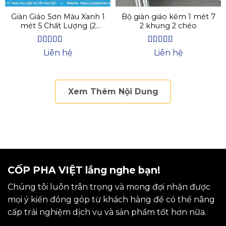
Giàn Giáo Sơn Màu Xanh 1
Bộ giàn giáo kẽm 1 mét 7
mét 5 Chất Lượng (2
2 khung 2 chéo
khung 2 chéo)
Được xếp
Được xếp
Liên hệ
Liên hệ
hạng
4.3
5
hạng
4.5
5
sao
sao
Xem Thêm Nội Dung
CỐP PHA VIỆT lắng nghe bạn!
Chúng tôi luôn trân trọng và mong đợi nhận được
mọi ý kiến đóng góp từ khách hàng để có thể nâng
cấp trải nghiệm dịch vụ và sản phẩm tốt hơn nữa.