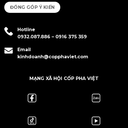
ĐÓNG GÓP Ý KIẾN
Hotline
0932.087.886
–
0916 375 359
Email
kinhdoanh@copphaviet.com
MẠNG XÃ HỘI CỐP PHA VIỆT