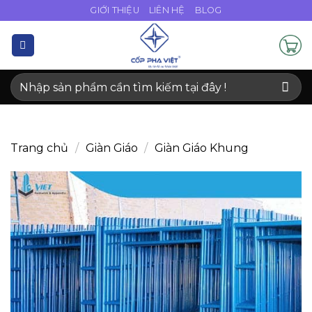
Bỏ
GIỚI THIỆU
LIÊN HỆ
BLOG
qua
nội
dung
Tìm
kiếm:
Trang chủ
/
Giàn Giáo
/
Giàn Giáo Khung