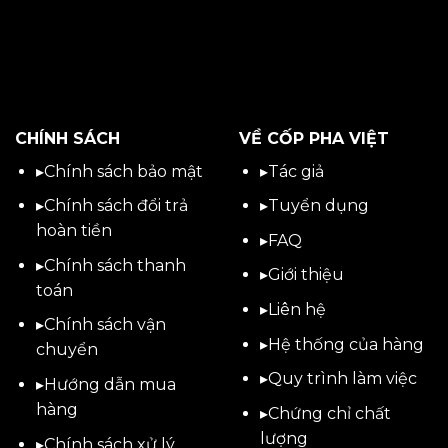
CHÍNH SÁCH
VỀ CỐP PHA VIỆT
▸
Chính sách bảo mật
▸
Tác giả
▸
Chính sách đổi trả
▸
Tuyển dụng
hoàn tiền
▸
FAQ
▸
Chính sách thanh
▸
Giới thiệu
toán
▸
Liên hệ
▸
Chính sách vận
▸Hệ thống của hàng
chuyển
▸Quy trình làm việc
▸
Hướng dẫn mua
hàng
▸Chứng chỉ chất
lượng
▸
Chính sách xử lý