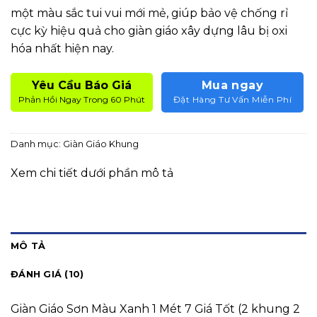
một màu sắc tui vui mới mẻ, giúp bảo vệ chống rỉ
cực kỳ hiệu quả cho giàn giáo xây dựng lâu bị oxi
hóa nhất hiện nay.
Yêu Cầu Báo Giá
Mua ngay
Phản Hồi Ngay Trong 60 Phút
Đặt Hàng Tư Vấn Miễn Phí
Danh mục:
Giàn Giáo Khung
Xem chi tiết dưới phần mô tả
MÔ TẢ
ĐÁNH GIÁ (10)
Giàn Giáo Sơn Màu Xanh 1 Mét 7 Giá Tốt (2 khung 2