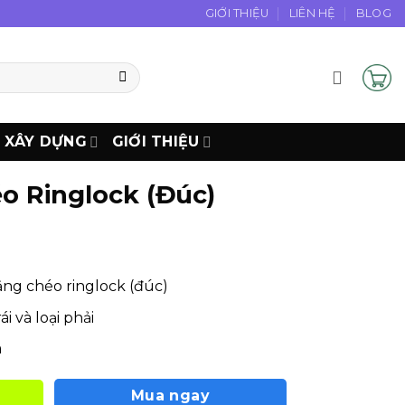
GIỚI THIỆU
LIÊN HỆ
BLOG
N XÂY DỰNG
GIỚI THIỆU
o Ringlock (Đúc)
ng chéo ringlock (đúc)
rái và loại phải
m
Mua ngay