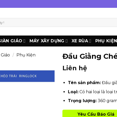
GIÀN GIÁO
MÁY XÂY DỰNG
XE RÙA
PHỤ KIỆ
Đầu Giằng Ché
 Giáo
/
Phụ Kiện
Liên hệ
Tên sản phẩm:
Đầu giằ
Loại:
Có hai loại là loại t
Trọng lượng:
360 gra
Yêu Cầu Báo Giá