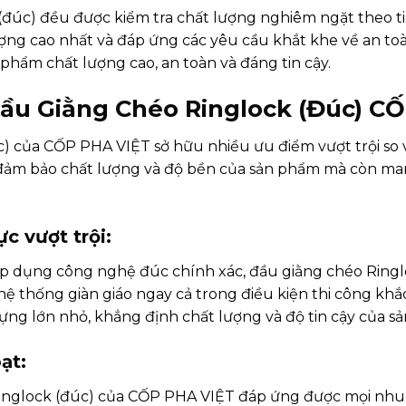
đúc) đều được kiểm tra chất lượng nghiêm ngặt theo ti
ng cao nhất và đáp ứng các yêu cầu khắt khe về an toà
hẩm chất lượng cao, an toàn và đáng tin cậy.
Đầu Giằng Chéo Ringlock (Đúc) C
 của CỐP PHA VIỆT sở hữu nhiều ưu điểm vượt trội so vớ
ảm bảo chất lượng và độ bền của sản phẩm mà còn mang 
c vượt trội:
áp dụng công nghệ đúc chính xác, đầu giằng chéo Ringl
 hệ thống giàn giáo ngay cả trong điều kiện thi công kh
ng lớn nhỏ, khẳng định chất lượng và độ tin cậy của s
ạt:
éo Ringlock (đúc) của CỐP PHA VIỆT đáp ứng được mọi nhu