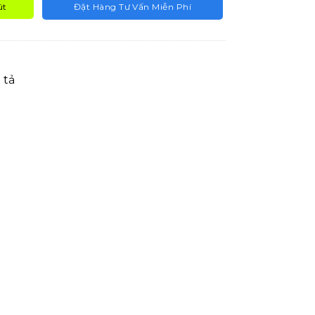
út
Đặt Hàng Tư Vấn Miễn Phí
 tả