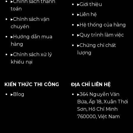
▸
Chính sách thanh
▸
Giới thiệu
toán
▸
Liên hệ
▸
Chính sách vận
▸Hệ thống của hàng
chuyển
▸Quy trình làm việc
▸
Hướng dẫn mua
hàng
▸Chứng chỉ chất
lượng
▸
Chính sách xử lý
khiếu nại
KIẾN THỨC THI CÔNG
ĐỊA CHỈ LIÊN HỆ
▸
Blog
▸
364 Nguyễn Văn
Bứa, Ấp 18, Xuân Thới
Sơn, Hồ Chí Minh
760000, Việt Nam