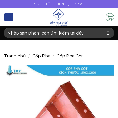
Bỏ
GIỚI THIỆU
LIÊN HỆ
BLOG
qua
nội
dung
Tìm
kiếm:
Trang chủ
/
Cốp Pha
/
Cốp Pha Cột