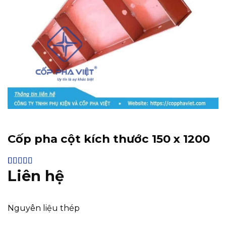
Cốp pha cột kích thước 150 x 1200
Liên hệ
4.83
6
trên 5
dựa trên
đánh giá
Nguyên liệu thép