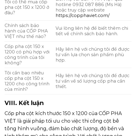
Tôi có thể mua cốp
hotline 0932 087 886 (Ms Hà)
pha cột 150 x 1200 ở
hoặc truy cập website
đâu?
https://copphaviet.com/
Chính sách bảo
Vui lòng liên hệ để biết thêm chi
hành của CỐP PHA
tiết về chính sách bảo hành.
VIỆT như thế nào?
Cốp pha cột 150 x
Hãy liên hệ với chúng tôi để được
1200 có phù hợp với
tư vấn lựa chọn sản phẩm phù
công trình của tôi
hợp.
không?
Tôi cần bao nhiêu
Hãy liên hệ với chúng tôi để được
cốp pha cột 150 x
tư vấn về số lượng cốp pha cần
1200 cho công trình
thiết.
của mình?
VIII. Kết luận
Cốp pha cột kích thước 150 x 1200
của CỐP PHA
VIỆT là giải pháp tối ưu cho việc thi công cột bê
tông hình vuông, đảm bảo chất lượng, độ bền và