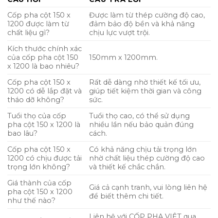
Cốp pha cột 150 x
Được làm từ thép cường độ cao,
1200 được làm từ
đảm bảo độ bền và khả năng
chất liệu gì?
chịu lực vượt trội.
Kích thước chính xác
của cốp pha cột 150
150mm x 1200mm.
x 1200 là bao nhiêu?
Cốp pha cột 150 x
Rất dễ dàng nhờ thiết kế tối ưu,
1200 có dễ lắp đặt và
giúp tiết kiệm thời gian và công
tháo dỡ không?
sức.
Tuổi thọ của cốp
Tuổi thọ cao, có thể sử dụng
pha cột 150 x 1200 là
nhiều lần nếu bảo quản đúng
bao lâu?
cách.
Cốp pha cột 150 x
Có khả năng chịu tải trọng lớn
1200 có chịu được tải
nhờ chất liệu thép cường độ cao
trọng lớn không?
và thiết kế chắc chắn.
Giá thành của cốp
Giá cả cạnh tranh, vui lòng liên hệ
pha cột 150 x 1200
để biết thêm chi tiết.
như thế nào?
Liên hệ với CỐP PHA VIỆT qua