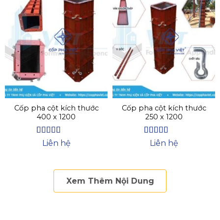
Cốp pha cột kích thước
Cốp pha cột kích thước
400 x 1200
250 x 1200
Được xếp
Được xếp
Liên hệ
Liên hệ
hạng
4.5
5
hạng
4
5
sao
sao
Xem Thêm Nội Dung