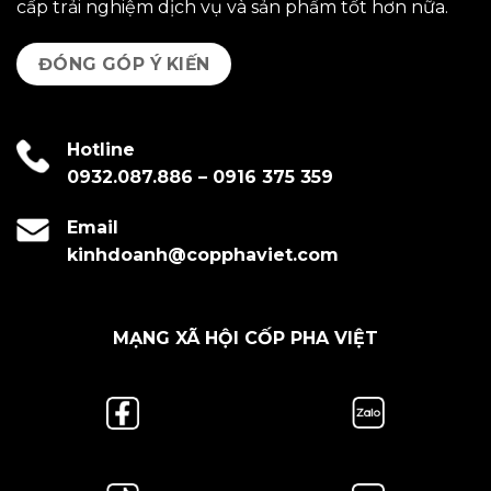
cấp trải nghiệm dịch vụ và sản phẩm tốt hơn nữa.
ĐÓNG GÓP Ý KIẾN
Hotline
0932.087.886
–
0916 375 359
Email
kinhdoanh@copphaviet.com
MẠNG XÃ HỘI CỐP PHA VIỆT