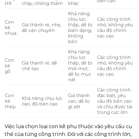
bền cao
H9
cháy, chống thấm
khác
Khả năng
chịu lực
Các công trình
Con
Giá thành rẻ, nhẹ,
thấp, dễ bị
nhỏ, không yêu
kê
dễ vận chuyển
biến dạng,
cầu độ chính
nhựa
không
xác cao
bền
Khả năng
chịu lực
Các công trình
Con
Giá thành rẻ, dễ
thấp, dễ bị
nhỏ, không yêu
kê
chế tạo
mối mọt,
cầu độ chính
gỗ
dễ bị mục
xác cao
nát
Các công trình
Con
Giá thành
đặc biệt, yêu
Khả năng chịu lực
kê
cao, dễ bị
cầu độ bền cao
cao, độ bền cao
thép
gỉ sét
và chịu được tải
trọng cực lớn
Việc lựa chọn loại con kê phụ thuộc vào yêu cầu cụ
thể của từng công trình. Đối với các công trình lớn,