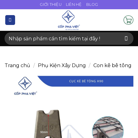
Bỏ
GIỚI THIỆU
LIÊN HỆ
BLOG
qua
nội
dung
Tìm
kiếm:
Trang chủ
/
Phụ Kiện Xây Dựng
/
Con kê bê tông