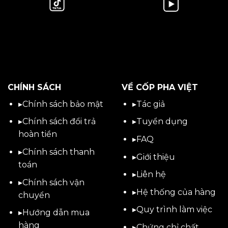
CHÍNH SÁCH
VỀ CỐP PHA VIỆT
▸
Chính sách bảo mật
▸
Tác giả
▸
Chính sách đổi trả
▸
Tuyển dụng
hoàn tiền
▸
FAQ
▸
Chính sách thanh
▸
Giới thiệu
toán
▸
Liên hệ
▸
Chính sách vận
▸Hệ thống của hàng
chuyển
▸Quy trình làm việc
▸
Hướng dẫn mua
hàng
▸Chứng chỉ chất