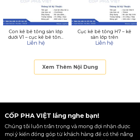
Con kê bê tông sàn lớp
Cục kê bê tông H7 – kê
dưới V1 – cục kê bê tông
sàn lớp trên
Liên hệ
Liên hệ
V1 ( 1.5cm – 2cm ) MAC
600
Xem Thêm Nội Dung
CỐP PHA VIỆT lắng nghe bạn!
Chúng tôi luôn trân trọng và mong đợi nhận được
mọi ý kiến đóng góp từ khách hàng để có thể nâng