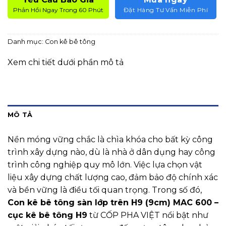
Phản Hồi Ngay Trong 60 Phút
Đặt Hàng Tư Vấn Miễn Phí
Danh mục:
Con kê bê tông
Xem chi tiết dưới phần mô tả
MÔ TẢ
Nền móng vững chắc là chìa khóa cho bất kỳ công
trình xây dựng nào, dù là nhà ở dân dụng hay công
trình công nghiệp quy mô lớn. Việc lựa chọn vật
liệu xây dựng chất lượng cao, đảm bảo độ chính xác
và bền vững là điều tối quan trọng. Trong số đó,
Con kê bê tông sàn lớp trên H9 (9cm) MAC 600 –
cục kê bê tông H9
từ CỐP PHA VIỆT nổi bật như