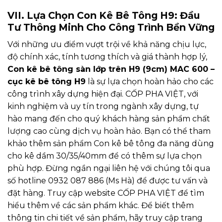
VII. Lựa Chọn Con Kê Bê Tông H9: Đầu
Tư Thông Minh Cho Công Trình Bền Vững
Với những ưu điểm vượt trội về khả năng chịu lực,
độ chính xác, tính tương thích và giá thành hợp lý,
Con kê bê tông sàn lớp trên H9 (9cm) MAC 600 –
cục kê bê tông H9
là sự lựa chọn hoàn hảo cho các
công trình xây dựng hiện đại. CỐP PHA VIỆT, với
kinh nghiệm và uy tín trong ngành xây dựng, tự
hào mang đến cho quý khách hàng sản phẩm chất
lượng cao cùng dịch vụ hoàn hảo. Bạn có thể tham
khảo thêm sản phẩm Con kê bê tông đa năng dùng
cho kê dầm 30/35/40mm để có thêm sự lựa chọn
phù hợp. Đừng ngần ngại liên hệ với chúng tôi qua
số hotline 0932 087 886 (Ms Hà) để được tư vấn và
đặt hàng. Truy cập website
CỐP PHA VIỆT
để tìm
hiểu thêm về các sản phẩm khác. Để biết thêm
thông tin chi tiết về sản phẩm, hãy truy cập trang