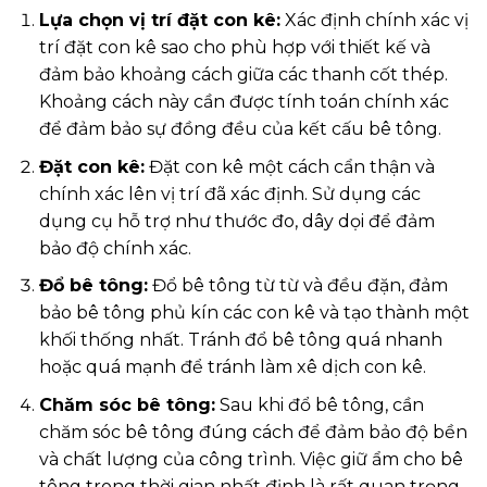
Lựa chọn vị trí đặt con kê:
Xác định chính xác vị
trí đặt con kê sao cho phù hợp với thiết kế và
đảm bảo khoảng cách giữa các thanh cốt thép.
Khoảng cách này cần được tính toán chính xác
để đảm bảo sự đồng đều của kết cấu bê tông.
Đặt con kê:
Đặt con kê một cách cẩn thận và
chính xác lên vị trí đã xác định. Sử dụng các
dụng cụ hỗ trợ như thước đo, dây dọi để đảm
bảo độ chính xác.
Đổ bê tông:
Đổ bê tông từ từ và đều đặn, đảm
bảo bê tông phủ kín các con kê và tạo thành một
khối thống nhất. Tránh đổ bê tông quá nhanh
hoặc quá mạnh để tránh làm xê dịch con kê.
Chăm sóc bê tông:
Sau khi đổ bê tông, cần
chăm sóc bê tông đúng cách để đảm bảo độ bền
và chất lượng của công trình. Việc giữ ẩm cho bê
tông trong thời gian nhất định là rất quan trọng.