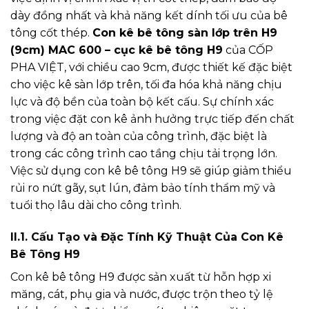
dày đồng nhất và khả năng kết dính tối ưu của bê
tông cốt thép.
Con kê bê tông sàn lớp trên H9
(9cm) MAC 600 – cục kê bê tông H9
của CỐP
PHA VIỆT, với chiều cao 9cm, được thiết kế đặc biệt
cho việc kê sàn lớp trên, tối đa hóa khả năng chịu
lực và độ bền của toàn bộ kết cấu. Sự chính xác
trong việc đặt con kê ảnh hưởng trực tiếp đến chất
lượng và độ an toàn của công trình, đặc biệt là
trong các công trình cao tầng chịu tải trọng lớn.
Việc sử dụng con kê bê tông H9 sẽ giúp giảm thiểu
rủi ro nứt gãy, sụt lún, đảm bảo tính thẩm mỹ và
tuổi thọ lâu dài cho công trình.
II.1. Cấu Tạo và Đặc Tính Kỹ Thuật Của Con Kê
Bê Tông H9
Con kê bê tông H9 được sản xuất từ hỗn hợp xi
măng, cát, phụ gia và nước, được trộn theo tỷ lệ