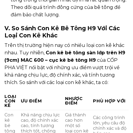
Theo dõi quá trình đông cứng của bê tông để
đảm bảo chất lượng.
V. So Sánh Con Kê Bê Tông H9 Với Các
Loại Con Kê Khác
Trên thị trường hiện nay có nhiều loại con kê khác
nhau. Tuy nhiên,
Con kê bê tông sàn lớp trên H9
(9cm) MAC 600 – cục kê bê tông H9
của CỐP
PHA VIỆT nổi bật với những ưu điểm vượt trội về
khả năng chịu lực, độ chính xác, và tính tương
thích. So sánh với các loại con kê khác, ta có:
LOẠI
NHƯỢC
CON
ƯU ĐIỂM
PHÙ HỢP VỚI
ĐIỂM
KÊ
Con
Khả năng chịu lực
Giá thành
Các công trình
kê
cao, độ chính xác
cao hơn
lớn, yêu cầu độ
bê
cao, tính tương
một số
chính xác và độ
tông
thích tốt, chống
loại con kê