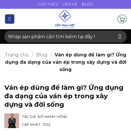
Bỏ
GIỚI THIỆU
LIÊN HỆ
BLOG
qua
nội
dung
Tìm
kiếm:
Trang chủ
/
Blog
/
Ván ép dùng để làm gì? Ứng
dụng đa dạng của ván ép trong xây dựng và đời
sống
Ván ép dùng để làm gì? Ứng dụng
đa dạng của ván ép trong xây
dựng và đời sống
TÁC GIẢ:
ĐỖ MẠNH HỒNG
CẬP NHẬT: 13:52