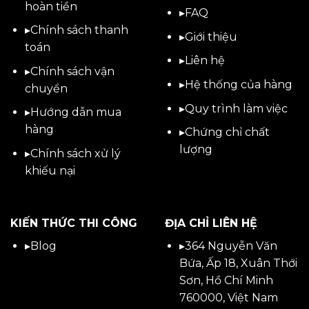
hoàn tiền
▸
FAQ
▸
Chính sách thanh
▸
Giới thiệu
toán
▸
Liên hệ
▸
Chính sách vận
▸Hệ thống của hàng
chuyển
▸Quy trình làm việc
▸
Hướng dẫn mua
hàng
▸Chứng chỉ chất
lượng
▸
Chính sách xử lý
khiếu nại
KIẾN THỨC THI CÔNG
ĐỊA CHỈ LIÊN HỆ
▸
Blog
▸
364 Nguyễn Văn
Bứa, Ấp 18, Xuân Thới
Sơn, Hồ Chí Minh
760000, Việt Nam