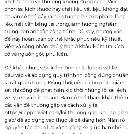
khi lựa chọn và thi công không đúng cách. Việc
chọn sai kích thước hay chất liệu vật liệu không đạt
chuẩn có thể gây ra hiện tượng hệ cốp pha bị lỏng
lẻo, mất cân bằng tải trọng, ảnh hưởng nghiêm
trọng đến an toàn công trình. Dù vậy, những vấn
đề này hoàn toàn có thể khắc phục nếu kỹ thuật
viên và công nhân chú ý hơn ở khâu kiểm tra kích
cỡ và nguồn gốc phụ kiện.
Để khắc phục, việc kiểm định chất lượng vật liệu
đầu vào và áp dụng quy trình thi công đúng chuẩn
là rất quan trọng. Đồng thời, nên có bộ phận giám
sát thi công để phát hiện kịp thời những lỗi sai lệch
về ty ren và bát chuồn. Bạn có thể tham khảo thêm
các vấn đề thường gặp và cách xử lý tại
https://copphaviet.com/loi-thuong-gap-khi-lap-gian-
giao/ để áp dụng vào thực tế dễ dàng hơn. Nắm rõ
nguyên tắc chọn lựa và thi công sẽ giúp hạn chế rủi