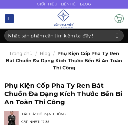
Bỏ
GIỚI THIỆU
LIÊN HỆ
BLOG
qua
nội
dung
Tìm
kiếm:
Trang chủ
/
Blog
/
Phụ Kiện Cốp Pha Ty Ren
Bát Chuồn Đa Dạng Kích Thước Bền Bỉ An Toàn
Thi Công
Phụ Kiện Cốp Pha Ty Ren Bát
Chuồn Đa Dạng Kích Thước Bền Bỉ
An Toàn Thi Công
TÁC GIẢ:
ĐỖ MẠNH HỒNG
CẬP NHẬT: 17:35