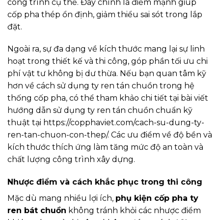
công trình cụ thể. Đây chính là điểm mạnh giúp
cốp pha thép ổn định, giảm thiểu sai sót trong lắp
đặt.
Ngoài ra, sự đa dạng về kích thước mang lại sự linh
hoạt trong thiết kế và thi công, góp phần tối ưu chi
phí vật tư không bị dư thừa. Nếu bạn quan tâm kỹ
hơn về cách sử dụng ty ren tán chuồn trong hệ
thống cốp pha, có thể tham khảo chi tiết tại bài viết
hướng dẫn sử dụng ty ren tán chuồn chuẩn kỹ
thuật tại https://copphaviet.com/cach-su-dung-ty-
ren-tan-chuon-con-thep/. Các ưu điểm về độ bền và
kích thước thích ứng làm tăng mức độ an toàn và
chất lượng công trình xây dựng.
Nhược điểm và cách khắc phục trong thi công
Mặc dù mang nhiều lợi ích,
phụ kiện cốp pha ty
ren bát chuồn
không tránh khỏi các nhược điểm