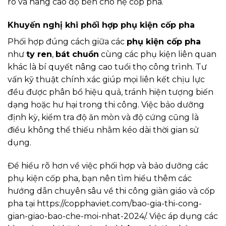
ro và nâng cao độ bền cho hệ cốp pha.
Khuyến nghị khi phối hợp phụ kiện cốp pha
Phối hợp đúng cách giữa các
phụ kiện cốp pha
như
ty ren
,
bát chuồn
cùng các phụ kiện liên quan
khác là bí quyết nâng cao tuổi thọ công trình. Tư
vấn kỹ thuật chính xác giúp mọi liên kết chịu lực
đều được phân bổ hiệu quả, tránh hiện tượng biến
dạng hoặc hư hại trong thi công. Việc bảo dưỡng
định kỳ, kiểm tra độ ăn mòn và độ cứng cũng là
điều không thể thiếu nhằm kéo dài thời gian sử
dụng.
Để hiểu rõ hơn về việc phối hợp và bảo dưỡng các
phụ kiện cốp pha, bạn nên tìm hiểu thêm các
hướng dẫn chuyên sâu về thi công giàn giáo và cốp
pha tại https://copphaviet.com/bao-gia-thi-cong-
gian-giao-bao-che-moi-nhat-2024/. Việc áp dụng các