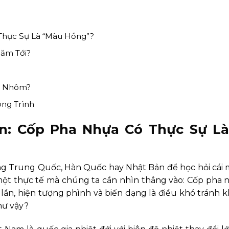
Thực Sự Là “Màu Hồng”?
Năm Tới?
a Nhôm?
ông Trình
n: Cốp Pha Nhựa Có Thực Sự L
ng Trung Quốc, Hàn Quốc hay Nhật Bản để học hỏi cái m
ột thực tế mà chúng ta cần nhìn thẳng vào: Cốp pha
ần, hiện tượng phình và biến dạng là điều khó tránh khỏ
như vậy?