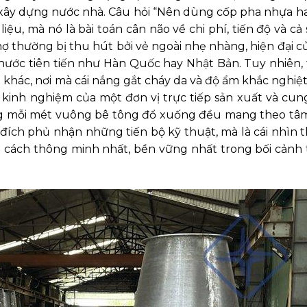
xây dựng nước nhà. Câu hỏi “Nên dùng cốp pha nhựa h
ệu, mà nó là bài toán cân não về chi phí, tiến độ và cả
ợ thường bị thu hút bởi vẻ ngoài nhẹ nhàng, hiện đại c
ước tiên tiến như Hàn Quốc hay Nhật Bản. Tuy nhiên, t
 khác, nơi mà cái nắng gắt cháy da và độ ẩm khắc nghiệt
ới kinh nghiệm của một đơn vị trực tiếp sản xuất và cu
rằng mỗi mét vuông bê tông đổ xuống đều mang theo tâ
 đích phủ nhận những tiến bộ kỹ thuật, mà là cái nhìn 
 cách thông minh nhất, bền vững nhất trong bối cảnh 