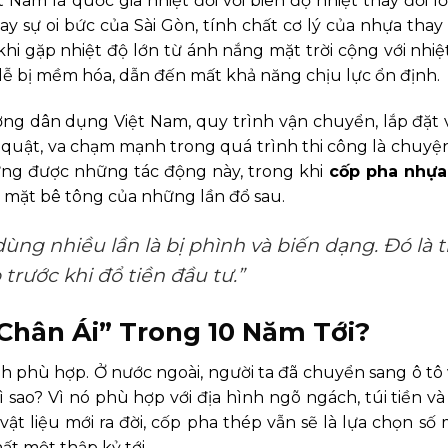
ệt Nam là quốc gia nhiệt đới với biên độ nhiệt thay đổi lớ
y sự oi bức của Sài Gòn, tính chất cơ lý của nhựa thay
khi gặp nhiệt độ lớn từ ánh nắng mặt trời cộng với nhiệ
 dễ bị mềm hóa, dẫn đến mất khả năng chịu lực ổn định.
ường dân dụng Việt Nam, quy trình vận chuyển, lắp đặt 
g quật, va chạm mạnh trong quá trình thi công là chuyệ
ựng được những tác động này, trong khi
cốp pha nhựa
ề mặt bê tông của những lần đổ sau.
ùng nhiều lần là bị phình và biến dạng. Đó là 
rước khi đổ tiền đầu tư.”
Chân Ái” Trong 10 Năm Tới?
h phù hợp. Ở nước ngoài, người ta đã chuyển sang ô tô 
ì sao? Vì nó phù hợp với địa hình ngõ ngách, túi tiền v
ật liệu mới ra đời, cốp pha thép vẫn sẽ là lựa chọn số 
ất một thập kỷ tới.