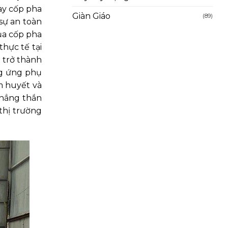
ay cốp pha
Giàn Giáo
(89)
 sự an toàn
ủa cốp pha
hực tế tại
 trở thành
ng ứng phụ
m huyết và
thẳng thắn
thị trường