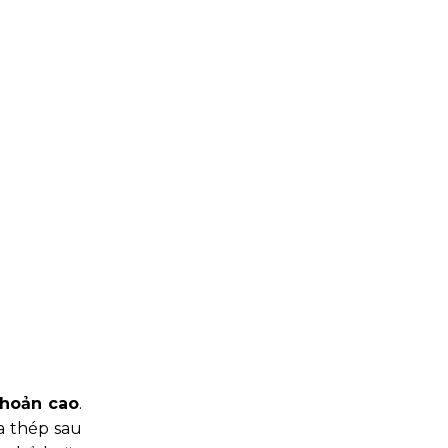
khoản cao
.
a thép sau