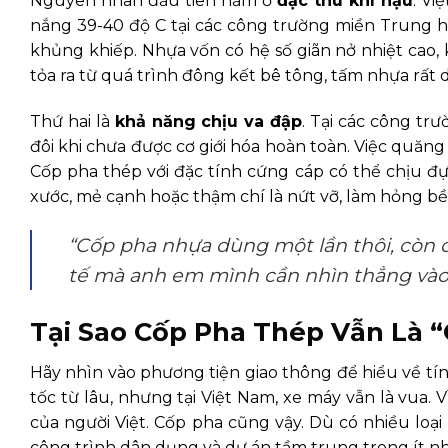
Nguyên nhân đầu tiên nằm ở
đặc thù khí hậu
. Vi
nắng 39-40 độ C tại các công trường miền Trung ha
khủng khiếp. Nhựa vốn có hệ số giãn nở nhiệt cao, 
tỏa ra từ quá trình đông kết bê tông, tấm nhựa rất
Thứ hai là
khả năng chịu va đập
. Tại các công tr
đôi khi chưa được cơ giới hóa hoàn toàn. Việc quăn
Cốp pha thép với đặc tính cứng cáp có thể chịu đ
xước, mẻ cạnh hoặc thậm chí là nứt vỡ, làm hỏng b
“Cốp pha nhựa dùng một lần thôi, còn d
tế mà anh em mình cần nhìn thẳng vào t
Tại Sao Cốp Pha Thép Vẫn Là “
Hãy nhìn vào phương tiện giao thông để hiểu về tín
tốc từ lâu, nhưng tại Việt Nam, xe máy vẫn là vua. V
của người Việt. Cốp pha cũng vậy. Dù có nhiều loại v
công trình dân dụng và dự án tầm trung trong ít nh