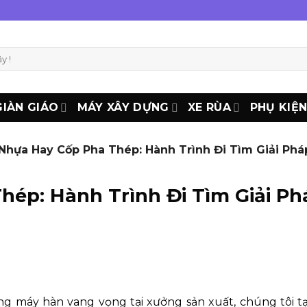
GIÀN GIÁO
MÁY XÂY DỰNG
XE RÙA
PHỤ KIỆ
hựa Hay Cốp Pha Thép: Hành Trình Đi Tìm Giải Phá
ép: Hành Trình Đi Tìm Giải Ph
ng máy hàn vang vọng tại xưởng sản xuất, chúng tôi t