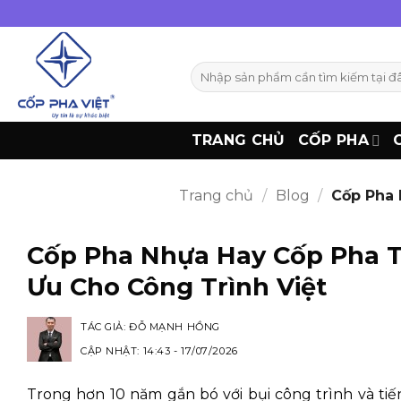
Bỏ
qua
nội
Tìm
dung
kiếm:
TRANG CHỦ
CỐP PHA
Trang chủ
/
Blog
/
Cốp Pha N
Cốp Pha Nhựa Hay Cốp Pha Th
Ưu Cho Công Trình Việt
TÁC GIẢ:
ĐỖ MẠNH HỒNG
CẬP NHẬT: 14:43 - 17/07/2026
Trong hơn 10 năm gắn bó với bụi công trình và tiế