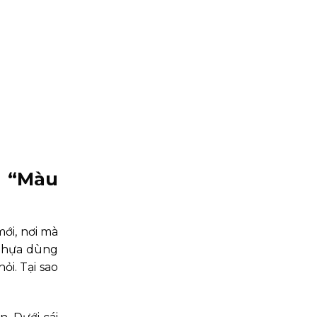
à “Màu
ới, nơi mà
 nhựa dùng
i. Tại sao