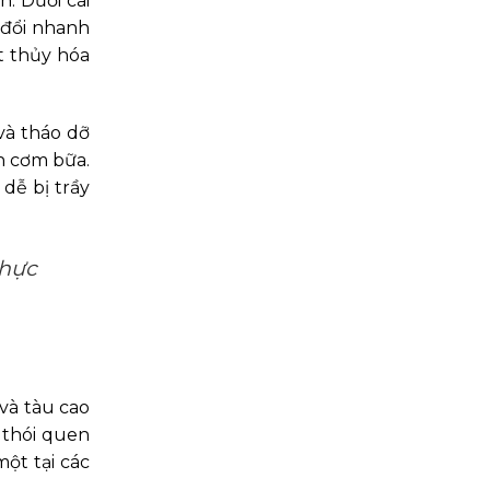
n. Dưới cái
 đổi nhanh
t thủy hóa
và tháo dỡ
n cơm bữa.
dễ bị trầy
thực
và tàu cao
à thói quen
một tại các