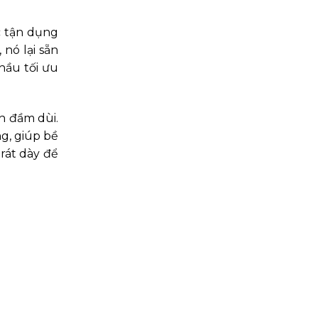
c tận dụng
nó lại sẵn
hầu tối ưu
nh đầm dùi.
g, giúp bề
rát dày để