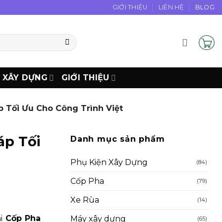
GIỚI THIỆU
LIÊN HỆ
BLOG
N XÂY DỰNG
GIỚI THIỆU
p Tối Ưu Cho Công Trình Việt
áp Tối
Danh mục sản phẩm
Phụ Kiện Xây Dựng
(84)
Cốp Pha
(79)
Xe Rùa
(14)
ại
Cốp Pha
Máy xây dựng
(65)