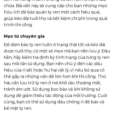
chữa. Bài viết này sẽ cung cấp cho bạn những mẹo
hữu ích để bảo quản ty ren một cách hiệu quả,
giúp kéo dài tuổi thọ và tiết kiệm chi phí trong quá
trình thi công.
Mẹo từ chuyên gia
Để đảm bảo ty ren luôn ở trạng thái tốt và kéo dài
được tuổi thọ, có một số mẹo mà bạn nên lưu ý. Đầu
tiên, hãy kiểm tra định kỳ tình trạng của từng ty ren
sau mỗi lần sử dụng. Bạn nên chú ý đến các dấu
hiệu của rỉ sét hoặc hư hại vật lý, vì nếu bỏ qua có
thể gây ra những vấn đề lớn hơn khi thi công. Thứ
hai, cần lưu trữ ty ren ở nơi khô ráo, thoáng mát,
tránh ẩm ướt. Sử dụng bọc bảo vệ khi không sử
dụng để giảm thiểu tác động của môi trường. Cuối
cùng, bạn có thể sử dụng dầu chống rỉ để bảo vệ
bề mặt ty ren.