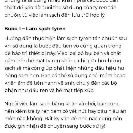
chúng ta sẽ cùng nhau khám phá các bước cần
thiết để kéo dài tuổi thọ sử dụng của ty ren tán
chuồn, từ việc làm sạch đến lưu trữ hợp lý.
Bước 1 – Làm sạch tyren
Hướng dẫn thực hiện làm sạch tyren tán chuồn sau
khi sử dụng là bước đầu tiên vô cùng quan trọng
để bảo trì thiết bị này. Việc loại bỏ bụi bẩn và chất
bám trên bề mặt ty ren không chỉ giữ cho chúng
sạch sẽ mà còn giúp phát hiện những dấu hiệu hư
hỏng sớm hơn. Bạn có thể sử dụng chổi mềm hoặc
khăn ẩm để tiến hành vệ sinh, chú ý đến các bộ
phận như đầu ren và bề mặt tiếp xúc.
Ngoài việc làm sạch bằng khăn và chổi, bạn cũng
nên kiểm tra ty ren xem có vết nứt hay dấu hiệu ăn
mòn nào không. Bất kỳ vấn đề nhỏ nào cũng nên
được ghi nhận để chuyển sang bước xử lý!