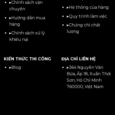
▸
Chính sách vận
▸Hệ thống của hàng
chuyển
▸Quy trình làm việc
▸
Hướng dẫn mua
hàng
▸Chứng chỉ chất
lượng
▸
Chính sách xử lý
khiếu nại
KIẾN THỨC THI CÔNG
ĐỊA CHỈ LIÊN HỆ
▸
Blog
▸
364 Nguyễn Văn
Bứa, Ấp 18, Xuân Thới
Sơn, Hồ Chí Minh
760000, Việt Nam