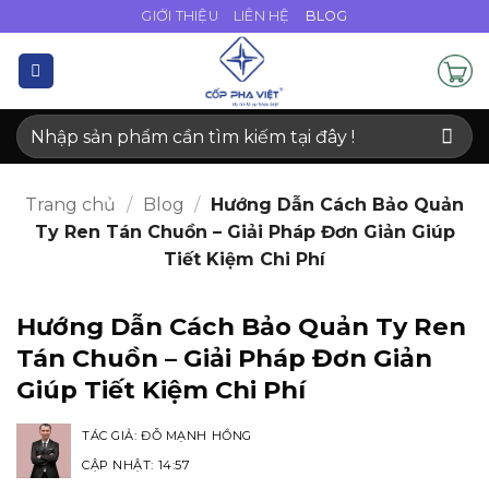
Bỏ
GIỚI THIỆU
LIÊN HỆ
BLOG
qua
nội
dung
Tìm
kiếm:
Trang chủ
/
Blog
/
Hướng Dẫn Cách Bảo Quản
Ty Ren Tán Chuồn – Giải Pháp Đơn Giản Giúp
Tiết Kiệm Chi Phí
Hướng Dẫn Cách Bảo Quản Ty Ren
Tán Chuồn – Giải Pháp Đơn Giản
Giúp Tiết Kiệm Chi Phí
TÁC GIẢ:
ĐỖ MẠNH HỒNG
CẬP NHẬT: 14:57