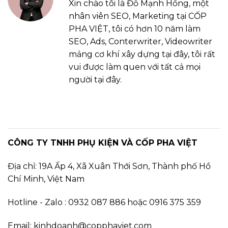
Xin chào tôi là Đỗ Mạnh Hồng, một
nhân viên SEO, Marketing tại CỐP
PHA VIỆT, tôi có hơn 10 năm làm
SEO, Ads, Conterwriter, Videowriter
mảng cơ khí xây dựng tại đây, tôi rất
vui được làm quen với tất cả mọi
người tại đây.
CÔNG TY TNHH PHỤ KIỆN VÀ CỐP PHA VIỆT
Địa chỉ: 19A Ấp 4, Xã Xuân Thới Sơn, Thành phố Hồ
Chí Minh, Việt Nam
Hotline - Zalo : 0932 087 886 hoặc 0916 375 359
Email: kinhdoanh@copphaviet.com